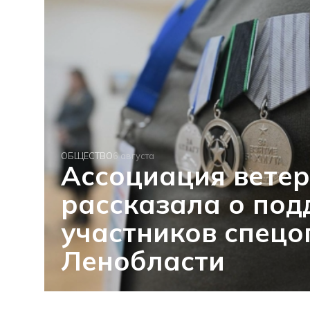
ОБЩЕСТВО
6 августа
Ассоциация вете
рассказала о по
участников спецо
Ленобласти