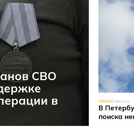
ранов СВО
ддержке
перации в
НАУКА
6 августа
В Петербу
поиска не