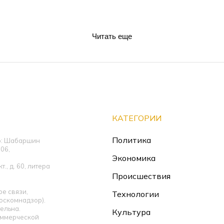
Читать еще
КАТЕГОРИИ
Политика
ор: Шабаршин
06,
Экономика
., д. 60, литера
Происшествия
е связи,
Технологии
оскомнадзор).
ельна.
Культура
оммерческой