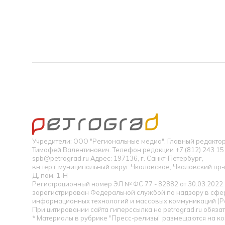
Учредители: ООО "Региональные медиа". Главный редакт
Тимофей Валентинович. Телефон редакции +7 (812) 243 15 
spb@petrograd.ru Адрес: 197136, г. Санкт-Петербург,
вн.тер.г.муниципальный округ Чкаловское, Чкаловский пр-кт
Д, пом. 1-Н
Регистрационный номер ЭЛ № ФС 77 - 82882 от 30.03.2022
зарегистрирован Федеральной службой по надзору в сфер
информационных технологий и массовых коммуникаций (Р
При цитировании сайта гиперссылка на petrograd.ru обязат
* Материалы в рубрике "Пресс-релизы" размещаются на к