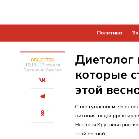
Политика
Эк
Диетолог 
ОБЩЕСТВО
15:18 - 13 апреля
которые с
Екатерина Урусова
этой весн
С наступлением весенне
питания, подкорректиров
Наталья Круглова расска
этой весной.