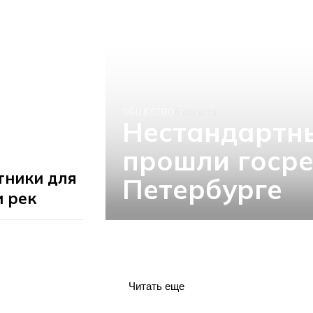
ОБЩЕСТВО
6 августа
Нестандартн
прошли госре
тники для
Петербурге
и рек
Читать еще