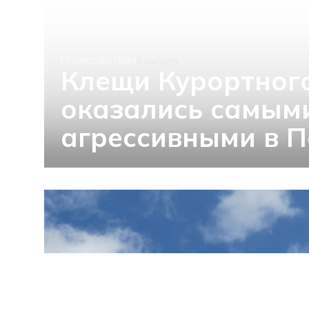
ПРОИСШЕСТВИЯ
6 августа
Клещи Курортног
оказались самым
агрессивными в П