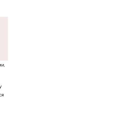
и,
у
ся