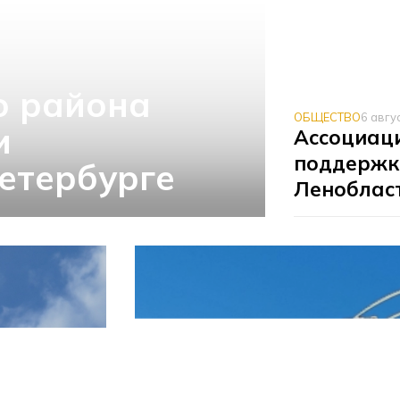
о района
ОБЩЕСТВО
6 авгу
и
Ассоциаци
поддержк
етербурге
Леноблас