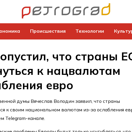
ономика
Происшествия
Технологии
Культу
опустил, что страны Е
нуться к нацвалютам
абления евро
енной думы Вячеслав Володин заявил, что страны
ся к своим национальном валютам из-за ослабления ев
ем Telegram-канале.
еские проблемы Европы будут только усугубляться, что