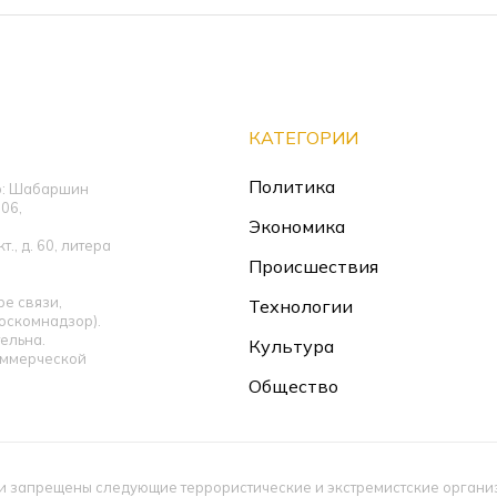
КАТЕГОРИИ
Политика
ор: Шабаршин
06,
Экономика
., д. 60, литера
Происшествия
е связи,
Технологии
оскомнадзор).
ельна.
Культура
оммерческой
Общество
 запрещены следующие террористические и экстремистские организац