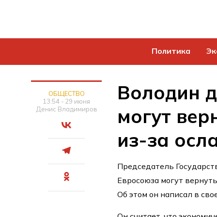
Политика
Эк
Володин д
ОБЩЕСТВО
13:54 - 29 июня
могут вер
Денис Владимиров
из-за осл
Председатель Государств
Евросоюза могут вернуть
Об этом он написал в сво
Он считает, что экономич