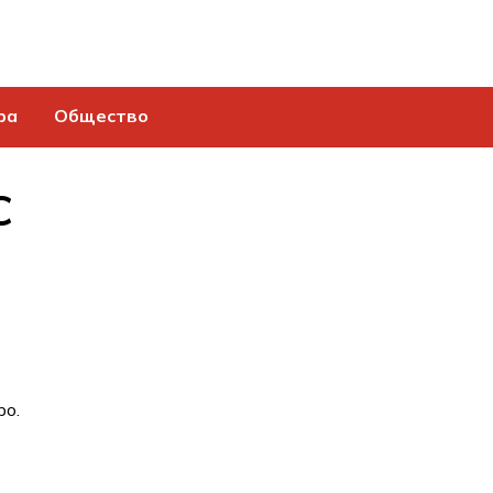
ра
Общество
С
ро.