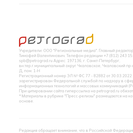
Учредители: ООО "Региональные медиа". Главный редакт
Тимофей Валентинович. Телефон редакции +7 (812) 243 15 
spb@petrograd.ru Адрес: 197136, г. Санкт-Петербург,
вн.тер.г.муниципальный округ Чкаловское, Чкаловский пр-кт
Д, пом. 1-Н
Регистрационный номер ЭЛ № ФС 77 - 82882 от 30.03.2022
зарегистрирован Федеральной службой по надзору в сфер
информационных технологий и массовых коммуникаций (Р
При цитировании сайта гиперссылка на petrograd.ru обязат
* Материалы в рубрике "Пресс-релизы" размещаются на к
основе.
Редакция обращает внимание, что в Российской Федерации