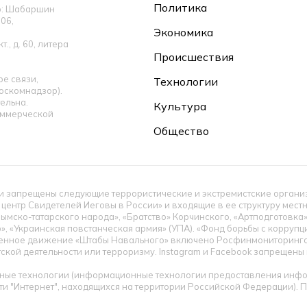
Политика
ор: Шабаршин
06,
Экономика
., д. 60, литера
Происшествия
е связи,
Технологии
оскомнадзор).
ельна.
Культура
оммерческой
Общество
 запрещены следующие террористические и экстремистские организац
 центр Свидетелей Иеговы в России» и входящие в ее структуру мес
ымско-татарского народа», «Братство» Корчинского, «Артподготовка
», «Украинская повстанческая армия» (УПА). «Фонд борьбы с корруп
енное движение «Штабы Навального» включено Росфинмониторингом
тской деятельности или терроризму. Instagram и Facebook запрещен
ые технологии (информационные технологии предоставления инфор
ти "Интернет", находящихся на территории Российской Федерации).