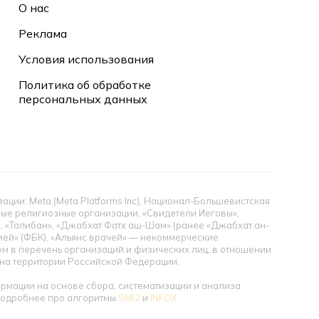
О нас
Реклама
Условия использования
Политика об обработке
персональных данных
ии: Meta (Meta Platforms Inc), Национал-Большевистская
тные религиозные организации, «Свидетели Иеговы»,
», «Талибан», «Джабхат Фатх аш-Шам» (ранее «Джабхат ан-
цией» (ФБК), «Альянс врачей» — некоммерческие
 в перечень организаций и физических лиц, в отношении
ы на территории Российской Федерации.
мации на основе сбора, систематизации и анализа
 Подробнее про алгоритмы
SMI2
и
INFOX