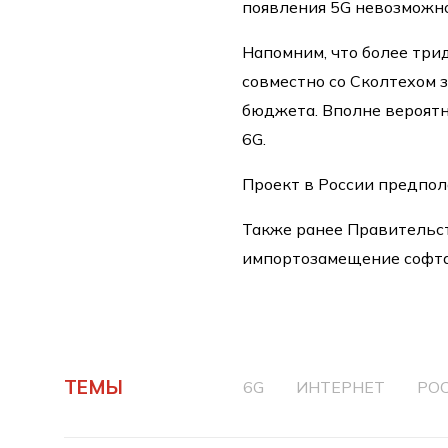
появления 5G невозможно
Напомним, что более тр
совместно со Сколтехом з
бюджета. Вполне вероятн
6G.
Проект в России предпола
Также ранее Правительст
импортозамещение софта
ТЕМЫ
6G
ИНТЕРНЕТ
РО