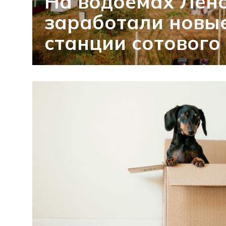
На водоемах Лен
заработали новы
станции сотового