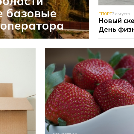
области
е базовые
СПОРТ
7 августа
Новый ске
 оператора
День физ