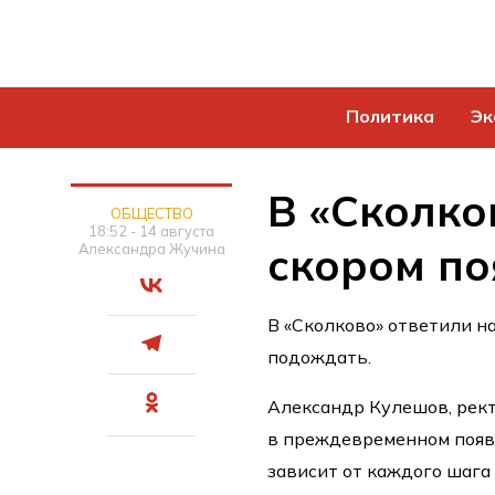
Политика
Эк
В «Сколко
ОБЩЕСТВО
18:52 - 14 августа
скором по
Александра Жучина
В «Сколково» ответили на
подождать.
Александр Кулешов, рект
в преждевременном появл
зависит от каждого шага 