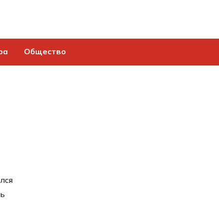
ра
Общество
ился
дь