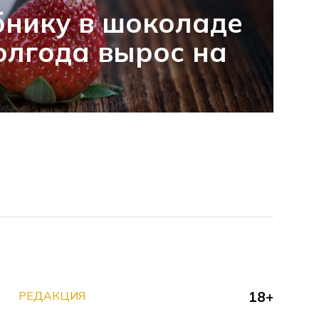
бнику в шоколаде
полгода вырос на
РЕДАКЦИЯ
18+