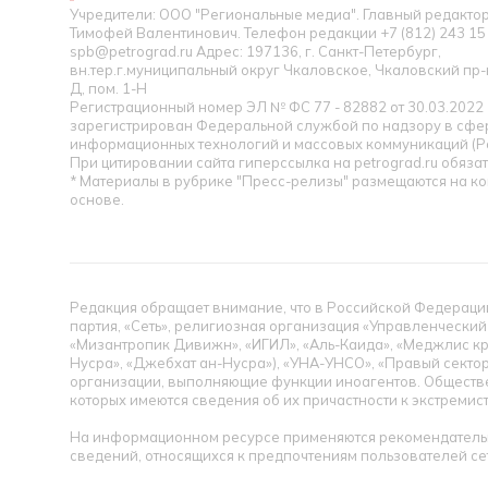
Учредители: ООО "Региональные медиа". Главный редакт
Тимофей Валентинович. Телефон редакции +7 (812) 243 15 
spb@petrograd.ru Адрес: 197136, г. Санкт-Петербург,
вн.тер.г.муниципальный округ Чкаловское, Чкаловский пр-кт
Д, пом. 1-Н
Регистрационный номер ЭЛ № ФС 77 - 82882 от 30.03.2022
зарегистрирован Федеральной службой по надзору в сфер
информационных технологий и массовых коммуникаций (Р
При цитировании сайта гиперссылка на petrograd.ru обязат
* Материалы в рубрике "Пресс-релизы" размещаются на к
основе.
Редакция обращает внимание, что в Российской Федерации
партия, «Сеть», религиозная организация «Управленческий
«Мизантропик Дивижн», «ИГИЛ», «Аль-Каида», «Меджлис кр
Нусра», «Джебхат ан-Нусра»), «УНА-УНСО», «Правый сектор
организации, выполняющие функции иноагентов. Обществ
которых имеются сведения об их причастности к экстремис
На информационном ресурсе применяются рекомендательн
сведений, относящихся к предпочтениям пользователей се