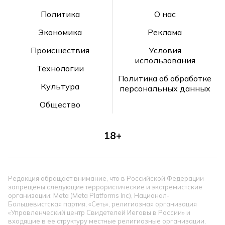
Политика
О нас
Экономика
Реклама
Происшествия
Условия
использования
Технологии
Политика об обработке
Культура
персональных данных
Общество
18+
Редакция обращает внимание, что в Российской Федерации
запрещены следующие террористические и экстремистские
организации: Meta (Meta Platforms Inc), Национал-
Большевистская партия, «Сеть», религиозная организация
«Управленческий центр Свидетелей Иеговы в России» и
входящие в ее структуру местные религиозные организации,