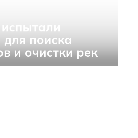
 испытали
 для поиска
в и очистки рек