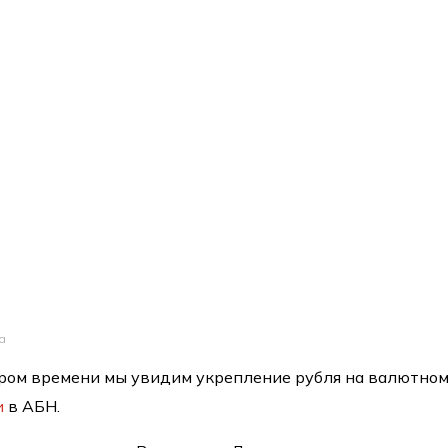
а
кором времени мы увидим укрепление рубля на валютно
и
в АБН.