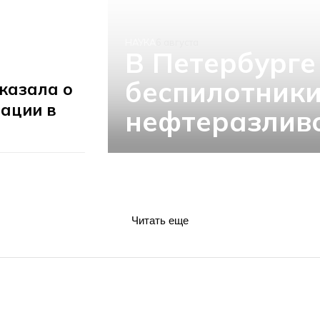
НАУКА
6 августа
В Петербурге
беспилотники
казала о
ации в
нефтеразливо
Читать еще