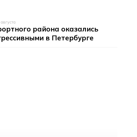
 августа
рортного района оказались
грессивными в Петербурге