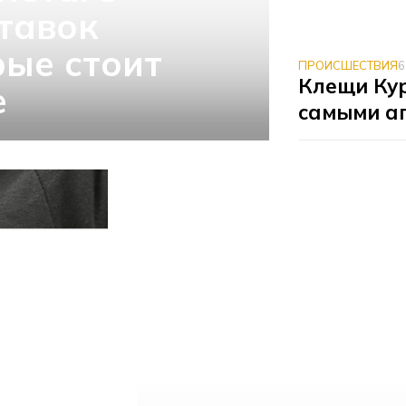
тавок
рые стоит
ПРОИСШЕСТВИЯ
6
Клещи Ку
е
самыми а