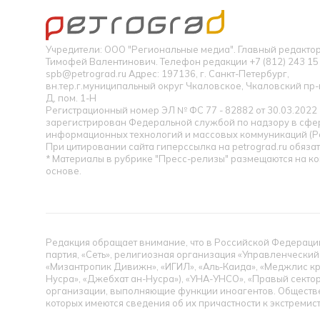
Учредители: ООО "Региональные медиа". Главный редакт
Тимофей Валентинович. Телефон редакции +7 (812) 243 15 
spb@petrograd.ru Адрес: 197136, г. Санкт-Петербург,
вн.тер.г.муниципальный округ Чкаловское, Чкаловский пр-кт
Д, пом. 1-Н
Регистрационный номер ЭЛ № ФС 77 - 82882 от 30.03.2022
зарегистрирован Федеральной службой по надзору в сфер
информационных технологий и массовых коммуникаций (Р
При цитировании сайта гиперссылка на petrograd.ru обязат
* Материалы в рубрике "Пресс-релизы" размещаются на к
основе.
Редакция обращает внимание, что в Российской Федерации
партия, «Сеть», религиозная организация «Управленческий
«Мизантропик Дивижн», «ИГИЛ», «Аль-Каида», «Меджлис кр
Нусра», «Джебхат ан-Нусра»), «УНА-УНСО», «Правый сектор
организации, выполняющие функции иноагентов. Обществ
которых имеются сведения об их причастности к экстремис