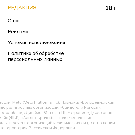
РЕДАКЦИЯ
18+
О нас
Реклама
Условия использования
Политика об обработке
персональных данных
ии: Meta (Meta Platforms Inc), Национал-Большевистская
тные религиозные организации, «Свидетели Иеговы»,
», «Талибан», «Джабхат Фатх аш-Шам» (ранее «Джабхат ан-
цией» (ФБК), «Альянс врачей» — некоммерческие
 в перечень организаций и физических лиц, в отношении
ы на территории Российской Федерации.