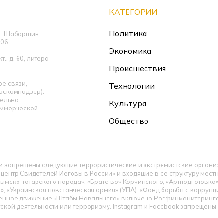
КАТЕГОРИИ
Политика
ор: Шабаршин
06,
Экономика
., д. 60, литера
Происшествия
е связи,
Технологии
оскомнадзор).
ельна.
Культура
оммерческой
Общество
 запрещены следующие террористические и экстремистские организац
 центр Свидетелей Иеговы в России» и входящие в ее структуру мес
ымско-татарского народа», «Братство» Корчинского, «Артподготовка
», «Украинская повстанческая армия» (УПА). «Фонд борьбы с корруп
енное движение «Штабы Навального» включено Росфинмониторингом
тской деятельности или терроризму. Instagram и Facebook запрещен