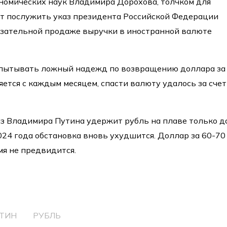
номических наук Владимира Дорохова, толчком для
т послужить указ президента Российской Федерации
язательной продаже выручки в иностранной валюте
испытывать ложный надежд по возвращению доллара за
яется с каждым месяцем, спасти валюту удалось за счет
аз Владимира Путина удержит рубль на плаве только д
024 года обстановка вновь ухудшится. Доллар за 60-70
я не предвидится.
ТИН
РУБЛЬ