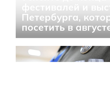
фестивалей и выс
Петербурга, кото
посетить в август