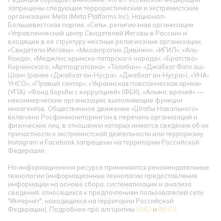
запрещены следующие террористические и экстремистские
организации: Meta (Meta Platforms Inc), Национал-
Большевистская партия, «Сеть», религиозная организация
«Управленческий центр Свидетелей Иеговы в России» и
входящие в ее структуру местные религиозные организации,
«Свидетели Иеговы», «Мизантропик Дивижн», «ИГИЛ», «Аль-
Каида», «Меджлис крымско-татарского народа», «Братство»
Корчинского, «Артподготовка», «Талибан», «Джабхат Фатх аш-
Шам» (ранее «Джабхат ан-Нусра», «Джебхат ан-Нусра»), «УНА-
УНСО», «Правый сектор», «Украинская повстанческая армия»
(УПА). «Фонд борьбы с коррупцией» (ФБК), «Альянс врачей» —
некоммерческие организации, выполняющие функции
иноагентов. Общественное движение «Штабы Навального»
включено Росфинмониторингом в перечень организаций и
физических лиц, в отношении которых имеются сведения об их
причастности к экстремистской деятельности или терроризму.
Instagram и Facebook запрещены на территории Российской
Федерации.
На информационном ресурсе применяются рекомендательные
технологии (информационные технологии предоставления
информации на основе сбора, систематизации и анализа
сведений, относящихся к предпочтениям пользователей сети
"Интернет", находящихся на территории Российской
Федерации). Подробнее про алгоритмы
SMI2
и
INFOX