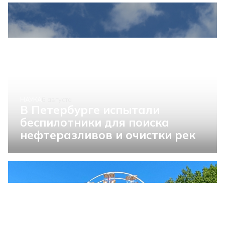
НАУКА
6 августа
В Петербурге испытали
беспилотники для поиска
нефтеразливов и очистки рек