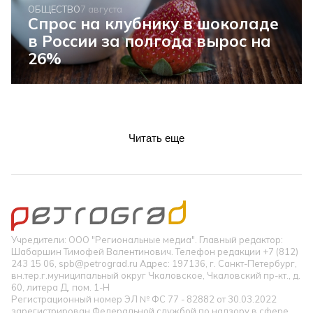
ОБЩЕСТВО
7 августа
Спрос на клубнику в шоколаде
в России за полгода вырос на
26%
Читать еще
Учредители: ООО "Региональные медиа". Главный редактор:
Шабаршин Тимофей Валентинович. Телефон редакции +7 (812)
243 15 06, spb@petrograd.ru Адрес: 197136, г. Санкт-Петербург,
вн.тер.г.муниципальный округ Чкаловское, Чкаловский пр-кт., д.
60, литера Д, пом. 1-Н
Регистрационный номер ЭЛ № ФС 77 - 82882 от 30.03.2022
зарегистрирован Федеральной службой по надзору в сфере