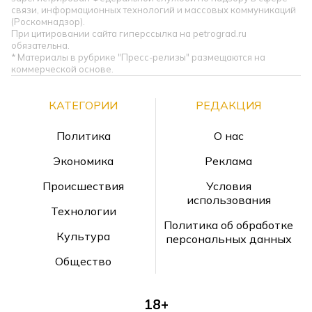
связи, информационных технологий и массовых коммуникаций
(Роскомнадзор).
При цитировании сайта гиперссылка на petrograd.ru
обязательна.
* Материалы в рубрике "Пресс-релизы" размещаются на
коммерческой основе.
КАТЕГОРИИ
РЕДАКЦИЯ
Политика
О нас
Экономика
Реклама
Происшествия
Условия
использования
Технологии
Политика об обработке
Культура
персональных данных
Общество
18+