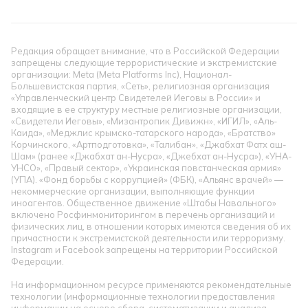
Редакция обращает внимание, что в Российской Федерации
запрещены следующие террористические и экстремистские
организации: Meta (Meta Platforms Inc), Национал-
Большевистская партия, «Сеть», религиозная организация
«Управленческий центр Свидетелей Иеговы в России» и
входящие в ее структуру местные религиозные организации,
«Свидетели Иеговы», «Мизантропик Дивижн», «ИГИЛ», «Аль-
Каида», «Меджлис крымско-татарского народа», «Братство»
Корчинского, «Артподготовка», «Талибан», «Джабхат Фатх аш-
Шам» (ранее «Джабхат ан-Нусра», «Джебхат ан-Нусра»), «УНА-
УНСО», «Правый сектор», «Украинская повстанческая армия»
(УПА). «Фонд борьбы с коррупцией» (ФБК), «Альянс врачей» —
некоммерческие организации, выполняющие функции
иноагентов. Общественное движение «Штабы Навального»
включено Росфинмониторингом в перечень организаций и
физических лиц, в отношении которых имеются сведения об их
причастности к экстремистской деятельности или терроризму.
Instagram и Facebook запрещены на территории Российской
Федерации.
На информационном ресурсе применяются рекомендательные
технологии (информационные технологии предоставления
информации на основе сбора, систематизации и анализа