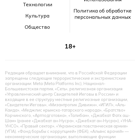
Технологии
Политика об обработке
Культура
персональных данных
Общество
18+
Редакция обращает внимание, что в Российской Федерации
запрещены следующие террористические и экстремистские
организации: Meta (Meta Platforms Inc), Национал-
Большевистская партия, «Сеть», религиозная организация
«Управленческий центр Свидетелей Иеговы в России» и
входящие в ее структуру местные религиозные организации,
«Свидетели Иеговы», «Мизантропик Дивижн», «ИГИЛ», «Аль-
Каида», «Меджлис крымско-татарского народа», «Братство»
Корчинского, «Артподготовка», «Талибан», «Джабхат Фатх аш-
Шам» (ранее «Джабхат ан-Нусра», «Джебхат ан-Нусра»), «УНА-
УНСО», «Правый сектор», «Украинская повстанческая армия»
(УПА). «Фонд борьбы с коррупцией» (ФБК), «Альянс врачей» —
некоммерческие организации, выполняющие функции