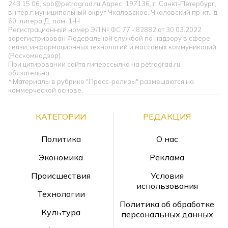
243 15 06, spb@petrograd.ru Адрес: 197136, г. Санкт-Петербург,
вн.тер.г.муниципальный округ Чкаловское, Чкаловский пр-кт., д.
60, литера Д, пом. 1-Н
Регистрационный номер ЭЛ № ФС 77 - 82882 от 30.03.2022
зарегистрирован Федеральной службой по надзору в сфере
связи, информационных технологий и массовых коммуникаций
(Роскомнадзор).
При цитировании сайта гиперссылка на petrograd.ru
обязательна.
* Материалы в рубрике "Пресс-релизы" размещаются на
коммерческой основе.
КАТЕГОРИИ
РЕДАКЦИЯ
Политика
О нас
Экономика
Реклама
Происшествия
Условия
использования
Технологии
Политика об обработке
Культура
персональных данных