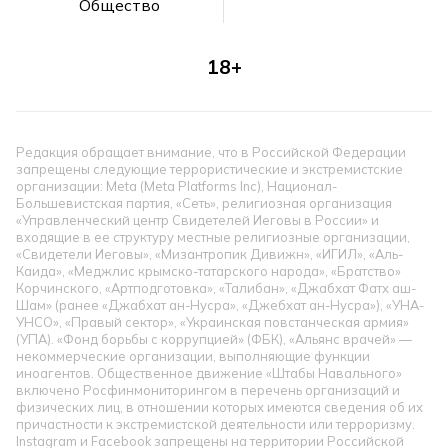
Общество
18+
Редакция обращает внимание, что в Российской Федерации
запрещены следующие террористические и экстремистские
организации: Meta (Meta Platforms Inc), Национал-
Большевистская партия, «Сеть», религиозная организация
«Управленческий центр Свидетелей Иеговы в России» и
входящие в ее структуру местные религиозные организации,
«Свидетели Иеговы», «Мизантропик Дивижн», «ИГИЛ», «Аль-
Каида», «Меджлис крымско-татарского народа», «Братство»
Корчинского, «Артподготовка», «Талибан», «Джабхат Фатх аш-
Шам» (ранее «Джабхат ан-Нусра», «Джебхат ан-Нусра»), «УНА-
УНСО», «Правый сектор», «Украинская повстанческая армия»
(УПА). «Фонд борьбы с коррупцией» (ФБК), «Альянс врачей» —
некоммерческие организации, выполняющие функции
иноагентов. Общественное движение «Штабы Навального»
включено Росфинмониторингом в перечень организаций и
физических лиц, в отношении которых имеются сведения об их
причастности к экстремистской деятельности или терроризму.
Instagram и Facebook запрещены на территории Российской