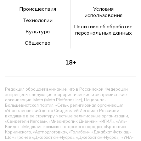
Происшествия
Условия
использования
Технологии
Политика об обработке
Культура
персональных данных
Общество
18+
Редакция обращает внимание, что в Российской Федерации
запрещены следующие террористические и экстремистские
организации: Meta (Meta Platforms Inc), Национал-
Большевистская партия, «Сеть», религиозная организация
«Управленческий центр Свидетелей Иеговы в России» и
входящие в ее структуру местные религиозные организации,
«Свидетели Иеговы», «Мизантропик Дивижн», «ИГИЛ», «Аль-
Каида», «Меджлис крымско-татарского народа», «Братство»
Корчинского, «Артподготовка», «Талибан», «Джабхат Фатх аш-
Шам» (ранее «Джабхат ан-Нусра», «Джебхат ан-Нусра»), «УНА-