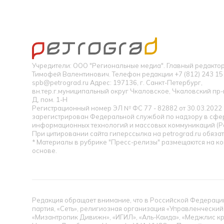
Учредители: ООО "Региональные медиа". Главный редакт
Тимофей Валентинович. Телефон редакции +7 (812) 243 15 
spb@petrograd.ru Адрес: 197136, г. Санкт-Петербург,
вн.тер.г.муниципальный округ Чкаловское, Чкаловский пр-кт
Д, пом. 1-Н
Регистрационный номер ЭЛ № ФС 77 - 82882 от 30.03.2022
зарегистрирован Федеральной службой по надзору в сфер
информационных технологий и массовых коммуникаций (Р
При цитировании сайта гиперссылка на petrograd.ru обязат
* Материалы в рубрике "Пресс-релизы" размещаются на к
основе.
Редакция обращает внимание, что в Российской Федерации
партия, «Сеть», религиозная организация «Управленческий
«Мизантропик Дивижн», «ИГИЛ», «Аль-Каида», «Меджлис кр