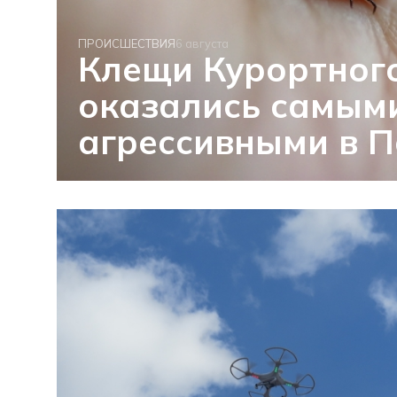
ПРОИСШЕСТВИЯ
6 августа
Клещи Курортног
оказались самым
агрессивными в П