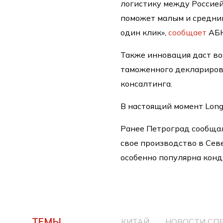
логистику между Россией
поможет малым и средни
один клик»,
сообщает
АБН
Также инновация даст во
таможенного деклариров
консалтинга.
В настоящий момент Long
Ранее Петроград сообщал 
свое производство в Сев
особенно популярна кон
ТЕМЫ
КИТАЙ
НОВОСТИ СП