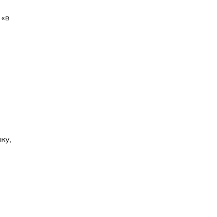
 «в
ь
ку,