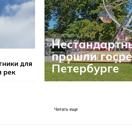
ОБЩЕСТВО
6 августа
Нестандартн
прошли госре
тники для
Петербурге
и рек
Читать еще