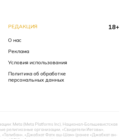
РЕДАКЦИЯ
18+
О нас
Реклама
Условия использования
Политика об обработке
персональных данных
ии: Meta (Meta Platforms Inc), Национал-Большевистская
тные религиозные организации, «Свидетели Иеговы»,
», «Талибан», «Джабхат Фатх аш-Шам» (ранее «Джабхат ан-