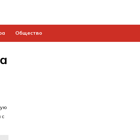
ра
Общество
ла
вую
 с