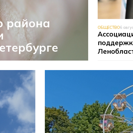
о района
ОБЩЕСТВО
6 авгу
и
Ассоциаци
поддержк
етербурге
Леноблас