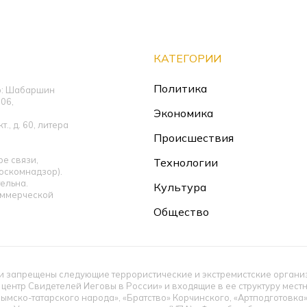
КАТЕГОРИИ
Политика
ор: Шабаршин
06,
Экономика
., д. 60, литера
Происшествия
е связи,
Технологии
оскомнадзор).
ельна.
Культура
оммерческой
Общество
 запрещены следующие террористические и экстремистские организац
 центр Свидетелей Иеговы в России» и входящие в ее структуру мес
ымско-татарского народа», «Братство» Корчинского, «Артподготовка