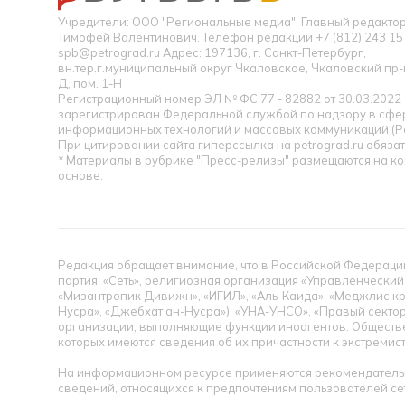
Учредители: ООО "Региональные медиа". Главный редакт
Тимофей Валентинович. Телефон редакции +7 (812) 243 15 
spb@petrograd.ru Адрес: 197136, г. Санкт-Петербург,
вн.тер.г.муниципальный округ Чкаловское, Чкаловский пр-кт
Д, пом. 1-Н
Регистрационный номер ЭЛ № ФС 77 - 82882 от 30.03.2022
зарегистрирован Федеральной службой по надзору в сфер
информационных технологий и массовых коммуникаций (Р
При цитировании сайта гиперссылка на petrograd.ru обязат
* Материалы в рубрике "Пресс-релизы" размещаются на к
основе.
Редакция обращает внимание, что в Российской Федерации
партия, «Сеть», религиозная организация «Управленческий
«Мизантропик Дивижн», «ИГИЛ», «Аль-Каида», «Меджлис кр
Нусра», «Джебхат ан-Нусра»), «УНА-УНСО», «Правый сектор
организации, выполняющие функции иноагентов. Обществ
которых имеются сведения об их причастности к экстремис
На информационном ресурсе применяются рекомендательн
сведений, относящихся к предпочтениям пользователей се