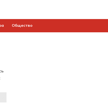
ра
Общество
сь
х