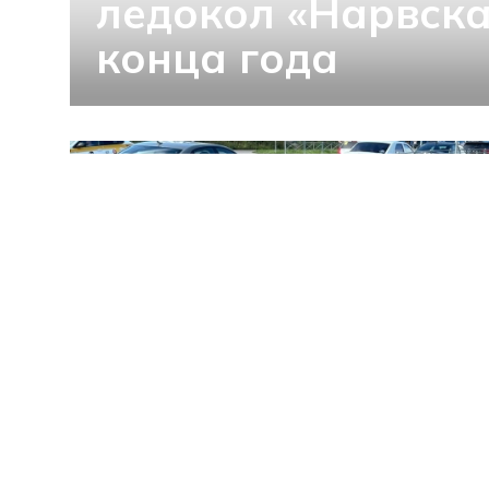
ледокол «Нарвска
конца года