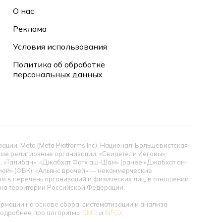
О нас
Реклама
Условия использования
Политика об обработке
персональных данных
ии: Meta (Meta Platforms Inc), Национал-Большевистская
тные религиозные организации, «Свидетели Иеговы»,
», «Талибан», «Джабхат Фатх аш-Шам» (ранее «Джабхат ан-
цией» (ФБК), «Альянс врачей» — некоммерческие
 в перечень организаций и физических лиц, в отношении
ы на территории Российской Федерации.
мации на основе сбора, систематизации и анализа
 Подробнее про алгоритмы
SMI2
и
INFOX