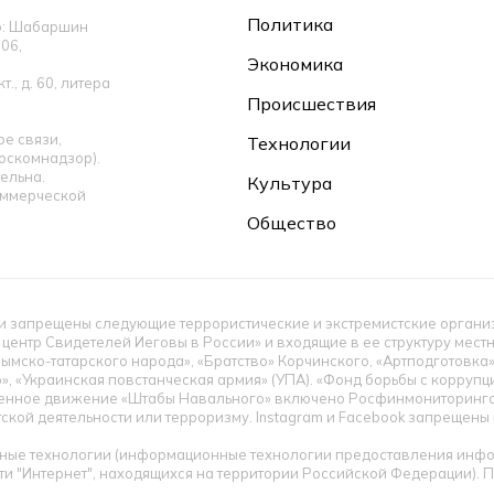
Политика
ор: Шабаршин
06,
Экономика
., д. 60, литера
Происшествия
е связи,
Технологии
оскомнадзор).
ельна.
Культура
оммерческой
Общество
 запрещены следующие террористические и экстремистские организац
 центр Свидетелей Иеговы в России» и входящие в ее структуру мес
ымско-татарского народа», «Братство» Корчинского, «Артподготовка
», «Украинская повстанческая армия» (УПА). «Фонд борьбы с корруп
енное движение «Штабы Навального» включено Росфинмониторингом
тской деятельности или терроризму. Instagram и Facebook запрещен
ые технологии (информационные технологии предоставления инфор
ти "Интернет", находящихся на территории Российской Федерации).