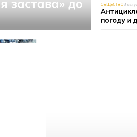
я застава» до
ОБЩЕСТВО
8 авгу
Антицикло
погоду и 