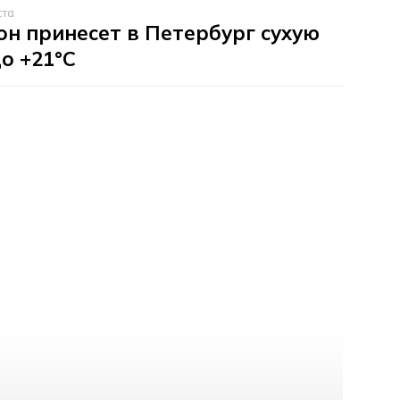
ста
н принесет в Петербург сухую
до +21°C