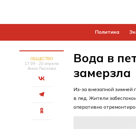
Политика
Эк
Вода в пе
ОБЩЕСТВО
17:09 - 20 апреля
замерзла
Анна Лыскова
Из-за внезапной зимней 
в лед. Жители забеспокои
оперативно отремонтиро