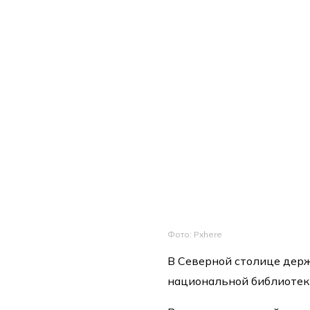
Фото: Pxhere
В Северной столице держ
национальной библиотеки