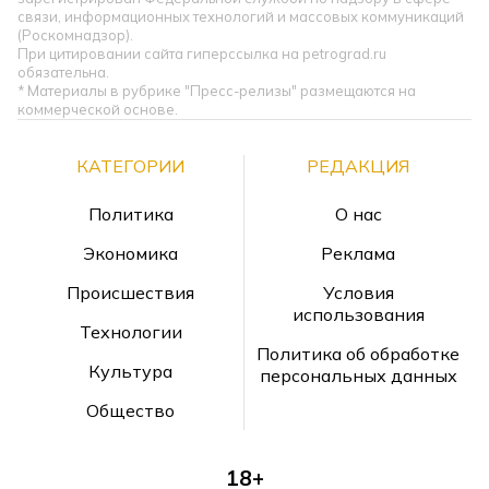
связи, информационных технологий и массовых коммуникаций
(Роскомнадзор).
При цитировании сайта гиперссылка на petrograd.ru
обязательна.
* Материалы в рубрике "Пресс-релизы" размещаются на
коммерческой основе.
КАТЕГОРИИ
РЕДАКЦИЯ
Политика
О нас
Экономика
Реклама
Происшествия
Условия
использования
Технологии
Политика об обработке
Культура
персональных данных
Общество
18+