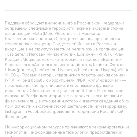
Редакция обращает внимание, что в Российской Федерации
запрещены следующие террористические и экстремистские
организации: Meta (Meta Platforms Inc), Национал-
Большевистская партия, «Сеть», религиозная организация
«Управленческий центр Свидетелей Иеговы в России» и
входящие в ее структуру местные религиозные организации,
«Свидетели Иеговы», «Мизантропик Дивижн», «ИГИЛ», «Аль-
Каида», «Меджлис крымско-татарского народа», «Братство»
Корчинского, «Артподготовка», «Талибан», «Джабхат Фатх аш-
Шам» (ранее «Джабхат ан-Нусра», «Джебхат ан-Нусра»), «УНА-
УНСО», «Правый сектор», «Украинская повстанческая армия»
(УПА). «Фонд борьбы с коррупцией» (ФБК), «Альянс врачей» —
некоммерческие организации, выполняющие функции
иноагентов. Общественное движение «Штабы Навального»
включено Росфинмониторингом в перечень организаций и
физических лиц, в отношении которых имеются сведения об их
причастности к экстремистской деятельности или терроризму.
Instagram и Facebook запрещены на территории Российской
Федерации.
На информационном ресурсе применяются рекомендательные
технологии (информационные технологии предоставления