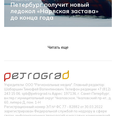
Петербург получит новый
ледокол «Нарвская застава»
до конца года
Читать еще
Учредители: ООО "Региональные медиа". Главный редактор:
Шабаршин Тимофей Валентинович. Телефон редакции +7 (812)
243 15 06, spb@petrograd.ru Адрес: 197136, г. Санкт-Петербург,
вн.тер.г.муниципальный округ Чкаловское, Чкаловский пр-кт., д.
60, литера Д, пом. 1-Н
Регистрационный номер ЭЛ № ФС 77 - 82882 от 30.03.2022
зарегистрирован Федеральной службой по надзору в сфере
связи, информационных технологий и массовых коммуникаций