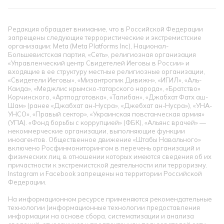
Редакция обращает внимание, что в Российской Федерации
запрещены следующие террористические и экстремистские
организации: Meta (Meta Platforms Inc), Национал-
Большевистская партия, «Сеть», религиозная организация
«Управленческий центр Свидетелей Иеговы в России» и
входящие в ее структуру местные религиозные организации,
«Свидетели Иеговы», «Мизантропик Дивижн», «ИГИЛ», «Аль-
Каида», «Меджлис крымско-татарского народа», «Братство»
Корчинского, «Артподготовка», «Талибан», «Джабхат Фатх аш-
Шам» (ранее «Джабхат ан-Нусра», «Джебхат ан-Нусра»), «УНА-
УНСО», «Правый сектор», «Украинская повстанческая армия»
(УПА). «Фонд борьбы с коррупцией» (ФБК), «Альянс врачей» —
некоммерческие организации, выполняющие функции
иноагентов. Общественное движение «Штабы Навального»
включено Росфинмониторингом в перечень организаций и
физических лиц, в отношении которых имеются сведения об их
причастности к экстремистской деятельности или терроризму.
Instagram и Facebook запрещены на территории Российской
Федерации.
На информационном ресурсе применяются рекомендательные
технологии (информационные технологии предоставления
информации на основе сбора, систематизации и анализа