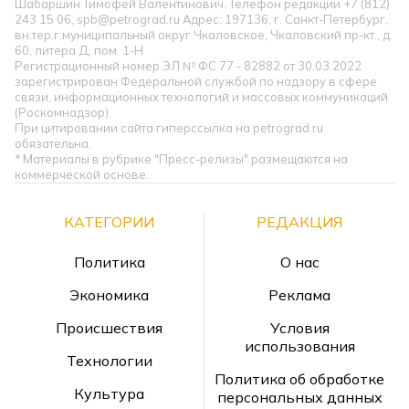
Шабаршин Тимофей Валентинович. Телефон редакции +7 (812)
243 15 06, spb@petrograd.ru Адрес: 197136, г. Санкт-Петербург,
вн.тер.г.муниципальный округ Чкаловское, Чкаловский пр-кт., д.
60, литера Д, пом. 1-Н
Регистрационный номер ЭЛ № ФС 77 - 82882 от 30.03.2022
зарегистрирован Федеральной службой по надзору в сфере
связи, информационных технологий и массовых коммуникаций
(Роскомнадзор).
При цитировании сайта гиперссылка на petrograd.ru
обязательна.
* Материалы в рубрике "Пресс-релизы" размещаются на
коммерческой основе.
КАТЕГОРИИ
РЕДАКЦИЯ
Политика
О нас
Экономика
Реклама
Происшествия
Условия
использования
Технологии
Политика об обработке
Культура
персональных данных