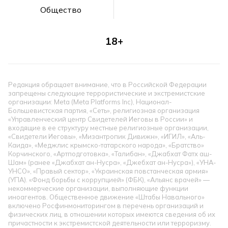
Общество
18+
Редакция обращает внимание, что в Российской Федерации
запрещены следующие террористические и экстремистские
организации: Meta (Meta Platforms Inc), Национал-
Большевистская партия, «Сеть», религиозная организация
«Управленческий центр Свидетелей Иеговы в России» и
входящие в ее структуру местные религиозные организации,
«Свидетели Иеговы», «Мизантропик Дивижн», «ИГИЛ», «Аль-
Каида», «Меджлис крымско-татарского народа», «Братство»
Корчинского, «Артподготовка», «Талибан», «Джабхат Фатх аш-
Шам» (ранее «Джабхат ан-Нусра», «Джебхат ан-Нусра»), «УНА-
УНСО», «Правый сектор», «Украинская повстанческая армия»
(УПА). «Фонд борьбы с коррупцией» (ФБК), «Альянс врачей» —
некоммерческие организации, выполняющие функции
иноагентов. Общественное движение «Штабы Навального»
включено Росфинмониторингом в перечень организаций и
физических лиц, в отношении которых имеются сведения об их
причастности к экстремистской деятельности или терроризму.