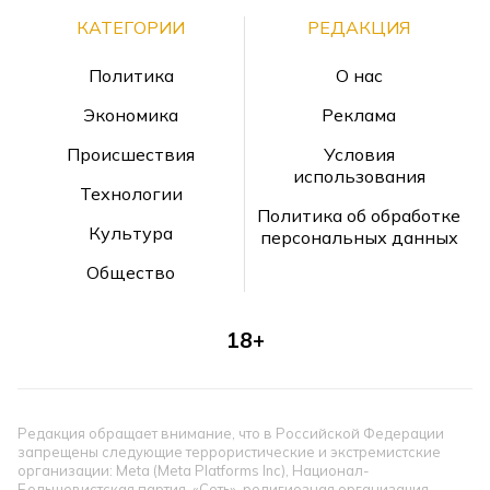
КАТЕГОРИИ
РЕДАКЦИЯ
Политика
О нас
Экономика
Реклама
Происшествия
Условия
использования
Технологии
Политика об обработке
Культура
персональных данных
Общество
18+
Редакция обращает внимание, что в Российской Федерации
запрещены следующие террористические и экстремистские
организации: Meta (Meta Platforms Inc), Национал-
Большевистская партия, «Сеть», религиозная организация