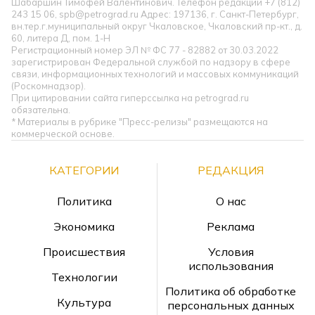
Шабаршин Тимофей Валентинович. Телефон редакции +7 (812)
243 15 06, spb@petrograd.ru Адрес: 197136, г. Санкт-Петербург,
вн.тер.г.муниципальный округ Чкаловское, Чкаловский пр-кт., д.
60, литера Д, пом. 1-Н
Регистрационный номер ЭЛ № ФС 77 - 82882 от 30.03.2022
зарегистрирован Федеральной службой по надзору в сфере
связи, информационных технологий и массовых коммуникаций
(Роскомнадзор).
При цитировании сайта гиперссылка на petrograd.ru
обязательна.
* Материалы в рубрике "Пресс-релизы" размещаются на
коммерческой основе.
КАТЕГОРИИ
РЕДАКЦИЯ
Политика
О нас
Экономика
Реклама
Происшествия
Условия
использования
Технологии
Политика об обработке
Культура
персональных данных