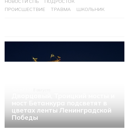
НОВОСТИ СПБ
ПОДРОСТОК
ПРОИСШЕСТВИЕ
ТРАВМА
ШКОЛЬНИК
ОБЩЕСТВО
8 августа
Дворцовый, Троицкий мосты и
мост Бетанкура подсветят в
цветах ленты Ленинградской
Победы