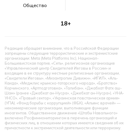
Общество
18+
Редакция обращает внимание, что в Российской Федерации
запрещены следующие террористические и экстремистские
организации: Meta (Meta Platforms Inc), Национал-
Большевистская партия, «Сеть», религиозная организация
«Управленческий центр Свидетелей Иеговы в России» и
входящие в ее структуру местные религиозные организации,
«Свидетели Иеговы», «Мизантропик Дивижн», «ИГИЛ», «Аль-
Каида», «Меджлис крымско-татарского народа», «Братство»
Корчинского, «Артподготовка», «Талибан», «Джабхат Фатх аш-
Шам» (ранее «Джабхат ан-Нусра», «Джебхат ан-Нусра»), «УНА-
УНСО», «Правый сектор», «Украинская повстанческая армия»
(УПА). «Фонд борьбы с коррупцией» (ФБК), «Альянс врачей» —
некоммерческие организации, выполняющие функции
иноагентов. Общественное движение «Штабы Навального»
включено Росфинмониторингом в перечень организаций и
физических лиц, в отношении которых имеются сведения об их
причастности к экстремистской деятельности или терроризму.