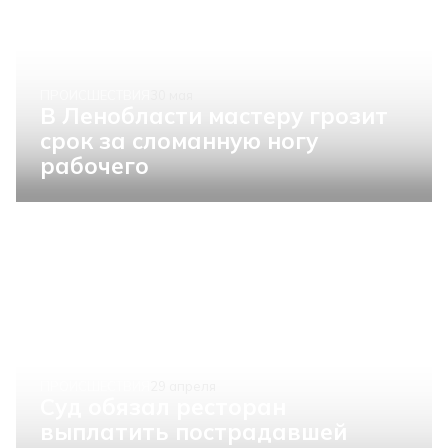
ПРОИСШЕСТВИЯ
30 мая
В Ленобласти мастеру грозит
срок за сломанную ногу
рабочего
ПРОИСШЕСТВИЯ
29 апреля
Суд обязал ресторан
выплатить пострадавшей