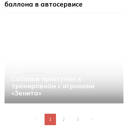
баллона в автосервисе
СПОРТ
4 сентября
Соболев приступил к
тренировкам с игроками
«Зенита»
‹
1
2
3
›