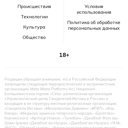
Происшествия
Условия
использования
Технологии
Политика об обработке
Культура
персональных данных
Общество
18+
Редакция обращает внимание, что в Российской Федерации
запрещены следующие террористические и экстремистские
организации: Meta (Meta Platforms Inc), Национал-
Большевистская партия, «Сеть», религиозная организация
«Управленческий центр Свидетелей Иеговы в России» и
входящие в ее структуру местные религиозные организации,
«Свидетели Иеговы», «Мизантропик Дивижн», «ИГИЛ», «Аль-
Каида», «Меджлис крымско-татарского народа», «Братство»
Корчинского, «Артподготовка», «Талибан», «Джабхат Фатх аш-
Шам» (ранее «Джабхат ан-Нусра», «Джебхат ан-Нусра»), «УНА-
УНСО», «Правый сектор», «Украинская повстанческая армия»