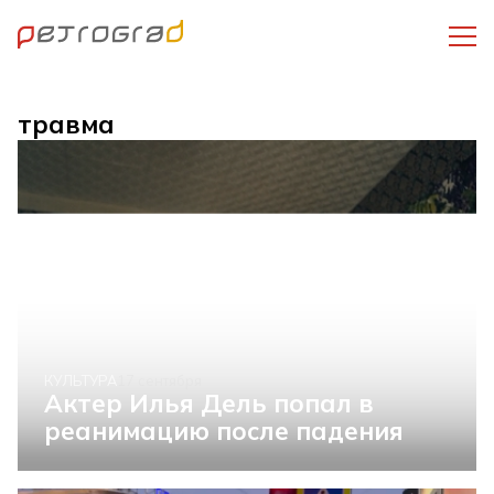
травма
КУЛЬТУРА
17 сентября
Актер Илья Дель попал в
реанимацию после падения