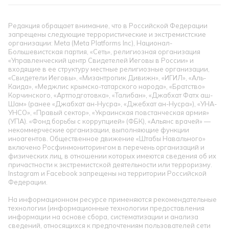
Редакция обращает внимание, что в Российской Федерации
запрещены следующие террористические и экстремистские
организации: Meta (Meta Platforms Inc), Национал-
Большевистская партия, «Сеть», религиозная организация
«Управленческий центр Свидетелей Иеговы в России» и
входящие в ее структуру местные религиозные организации,
«Свидетели Иеговы», «Мизантропик Дивижн», «ИГИЛ», «Аль-
Каида», «Меджлис крымско-татарского народа», «Братство»
Корчинского, «Артподготовка», «Талибан», «Джабхат Фатх аш-
Шам» (ранее «Джабхат ан-Нусра», «Джебхат ан-Нусра»), «УНА-
УНСО», «Правый сектор», «Украинская повстанческая армия»
(УПА). «Фонд борьбы с коррупцией» (ФБК), «Альянс врачей» —
некоммерческие организации, выполняющие функции
иноагентов. Общественное движение «Штабы Навального»
включено Росфинмониторингом в перечень организаций и
физических лиц, в отношении которых имеются сведения об их
причастности к экстремистской деятельности или терроризму.
Instagram и Facebook запрещены на территории Российской
Федерации.
На информационном ресурсе применяются рекомендательные
технологии (информационные технологии предоставления
информации на основе сбора, систематизации и анализа
сведений, относящихся к предпочтениям пользователей сети