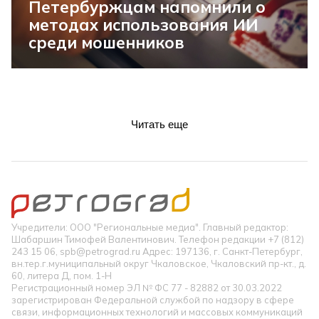
Петербуржцам напомнили о
методах использования ИИ
среди мошенников
Читать еще
Учредители: ООО "Региональные медиа". Главный редактор:
Шабаршин Тимофей Валентинович. Телефон редакции +7 (812)
243 15 06, spb@petrograd.ru Адрес: 197136, г. Санкт-Петербург,
вн.тер.г.муниципальный округ Чкаловское, Чкаловский пр-кт., д.
60, литера Д, пом. 1-Н
Регистрационный номер ЭЛ № ФС 77 - 82882 от 30.03.2022
зарегистрирован Федеральной службой по надзору в сфере
связи, информационных технологий и массовых коммуникаций