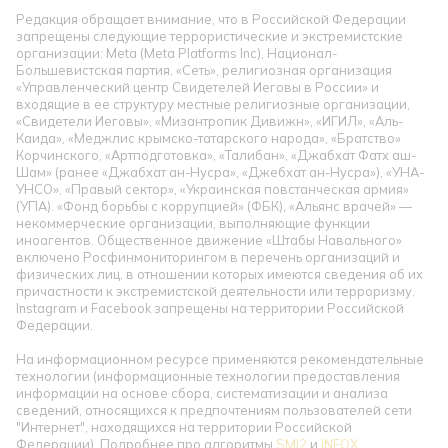
Редакция обращает внимание, что в Российской Федерации
запрещены следующие террористические и экстремистские
организации: Meta (Meta Platforms Inc), Национал-
Большевистская партия, «Сеть», религиозная организация
«Управленческий центр Свидетелей Иеговы в России» и
входящие в ее структуру местные религиозные организации,
«Свидетели Иеговы», «Мизантропик Дивижн», «ИГИЛ», «Аль-
Каида», «Меджлис крымско-татарского народа», «Братство»
Корчинского, «Артподготовка», «Талибан», «Джабхат Фатх аш-
Шам» (ранее «Джабхат ан-Нусра», «Джебхат ан-Нусра»), «УНА-
УНСО», «Правый сектор», «Украинская повстанческая армия»
(УПА). «Фонд борьбы с коррупцией» (ФБК), «Альянс врачей» —
некоммерческие организации, выполняющие функции
иноагентов. Общественное движение «Штабы Навального»
включено Росфинмониторингом в перечень организаций и
физических лиц, в отношении которых имеются сведения об их
причастности к экстремистской деятельности или терроризму.
Instagram и Facebook запрещены на территории Российской
Федерации.
На информационном ресурсе применяются рекомендательные
технологии (информационные технологии предоставления
информации на основе сбора, систематизации и анализа
сведений, относящихся к предпочтениям пользователей сети
"Интернет", находящихся на территории Российской
Федерации). Подробнее про алгоритмы
SMI2
и
INFOX