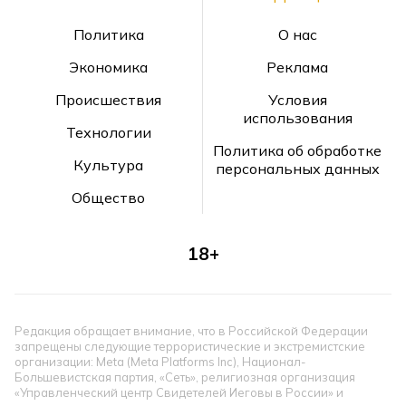
Политика
О нас
Экономика
Реклама
Происшествия
Условия
использования
Технологии
Политика об обработке
Культура
персональных данных
Общество
18+
Редакция обращает внимание, что в Российской Федерации
запрещены следующие террористические и экстремистские
организации: Meta (Meta Platforms Inc), Национал-
Большевистская партия, «Сеть», религиозная организация
«Управленческий центр Свидетелей Иеговы в России» и