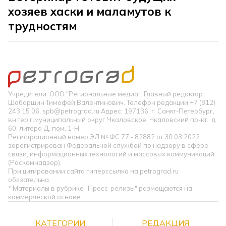
хозяев хаски и маламутов к
трудностям
Учредители: ООО "Региональные медиа". Главный редактор:
Шабаршин Тимофей Валентинович. Телефон редакции +7 (812)
243 15 06, spb@petrograd.ru Адрес: 197136, г. Санкт-Петербург,
вн.тер.г.муниципальный округ Чкаловское, Чкаловский пр-кт., д.
60, литера Д, пом. 1-Н
Регистрационный номер ЭЛ № ФС 77 - 82882 от 30.03.2022
зарегистрирован Федеральной службой по надзору в сфере
связи, информационных технологий и массовых коммуникаций
(Роскомнадзор).
При цитировании сайта гиперссылка на petrograd.ru
обязательна.
* Материалы в рубрике "Пресс-релизы" размещаются на
коммерческой основе.
КАТЕГОРИИ
РЕДАКЦИЯ