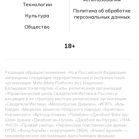
Технологии
Политика об обработке
Культура
персональных данных
Общество
18+
Редакция обращает внимание, что в Российской Федерации
запрещены следующие террористические и экстремистские
организации: Meta (Meta Platforms Inc), Национал-
Большевистская партия, «Сеть», религиозная организация
«Управленческий центр Свидетелей Иеговы в России» и
входящие в ее структуру местные религиозные организации,
«Свидетели Иеговы», «Мизантропик Дивижн», «ИГИЛ», «Аль-
Каида», «Меджлис крымско-татарского народа», «Братство»
Корчинского, «Артподготовка», «Талибан», «Джабхат Фатх аш-
Шам» (ранее «Джабхат ан-Нусра», «Джебхат ан-Нусра»), «УНА-
УНСО», «Правый сектор», «Украинская повстанческая армия»
(УПА). «Фонд борьбы с коррупцией» (ФБК), «Альянс врачей» —
некоммерческие организации, выполняющие функции