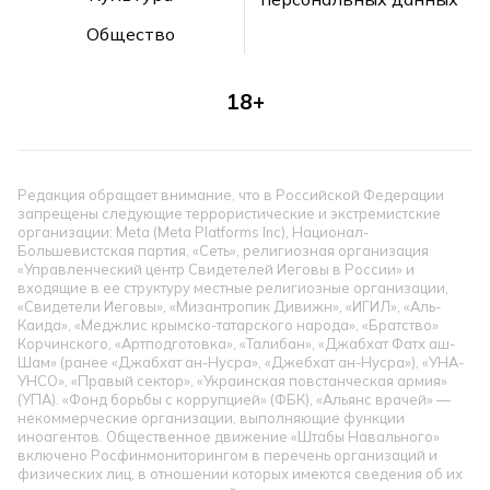
Общество
18+
Редакция обращает внимание, что в Российской Федерации
запрещены следующие террористические и экстремистские
организации: Meta (Meta Platforms Inc), Национал-
Большевистская партия, «Сеть», религиозная организация
«Управленческий центр Свидетелей Иеговы в России» и
входящие в ее структуру местные религиозные организации,
«Свидетели Иеговы», «Мизантропик Дивижн», «ИГИЛ», «Аль-
Каида», «Меджлис крымско-татарского народа», «Братство»
Корчинского, «Артподготовка», «Талибан», «Джабхат Фатх аш-
Шам» (ранее «Джабхат ан-Нусра», «Джебхат ан-Нусра»), «УНА-
УНСО», «Правый сектор», «Украинская повстанческая армия»
(УПА). «Фонд борьбы с коррупцией» (ФБК), «Альянс врачей» —
некоммерческие организации, выполняющие функции
иноагентов. Общественное движение «Штабы Навального»
включено Росфинмониторингом в перечень организаций и
физических лиц, в отношении которых имеются сведения об их