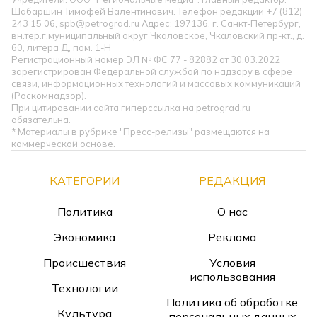
Шабаршин Тимофей Валентинович. Телефон редакции +7 (812)
243 15 06, spb@petrograd.ru Адрес: 197136, г. Санкт-Петербург,
вн.тер.г.муниципальный округ Чкаловское, Чкаловский пр-кт., д.
60, литера Д, пом. 1-Н
Регистрационный номер ЭЛ № ФС 77 - 82882 от 30.03.2022
зарегистрирован Федеральной службой по надзору в сфере
связи, информационных технологий и массовых коммуникаций
(Роскомнадзор).
При цитировании сайта гиперссылка на petrograd.ru
обязательна.
* Материалы в рубрике "Пресс-релизы" размещаются на
коммерческой основе.
КАТЕГОРИИ
РЕДАКЦИЯ
Политика
О нас
Экономика
Реклама
Происшествия
Условия
использования
Технологии
Политика об обработке
Культура
персональных данных