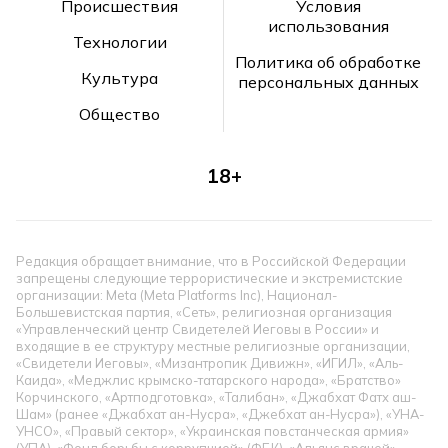
Происшествия
Условия
использования
Технологии
Политика об обработке
Культура
персональных данных
Общество
18+
Редакция обращает внимание, что в Российской Федерации
запрещены следующие террористические и экстремистские
организации: Meta (Meta Platforms Inc), Национал-
Большевистская партия, «Сеть», религиозная организация
«Управленческий центр Свидетелей Иеговы в России» и
входящие в ее структуру местные религиозные организации,
«Свидетели Иеговы», «Мизантропик Дивижн», «ИГИЛ», «Аль-
Каида», «Меджлис крымско-татарского народа», «Братство»
Корчинского, «Артподготовка», «Талибан», «Джабхат Фатх аш-
Шам» (ранее «Джабхат ан-Нусра», «Джебхат ан-Нусра»), «УНА-
УНСО», «Правый сектор», «Украинская повстанческая армия»
(УПА). «Фонд борьбы с коррупцией» (ФБК), «Альянс врачей» —