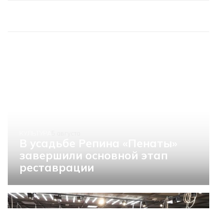
КУЛЬТУРА
5 августа
В усадьбе Репина «Пенаты»
завершили основной этап
реставрации