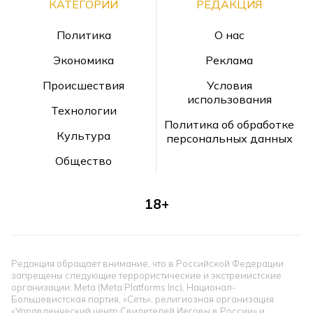
КАТЕГОРИИ
РЕДАКЦИЯ
Политика
О нас
Экономика
Реклама
Происшествия
Условия
использования
Технологии
Политика об обработке
Культура
персональных данных
Общество
18+
Редакция обращает внимание, что в Российской Федерации
запрещены следующие террористические и экстремистские
организации: Meta (Meta Platforms Inc), Национал-
Большевистская партия, «Сеть», религиозная организация
«Управленческий центр Свидетелей Иеговы в России» и