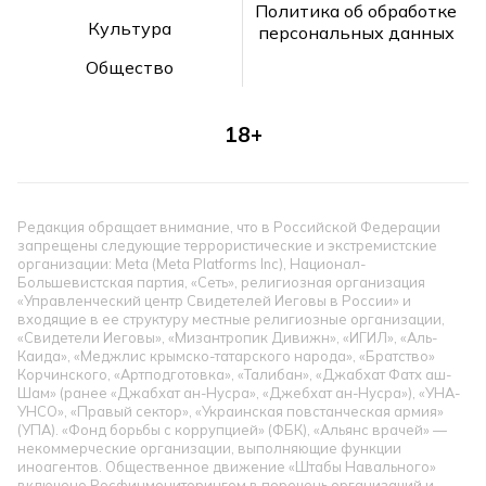
Политика об обработке
Культура
персональных данных
Общество
18+
Редакция обращает внимание, что в Российской Федерации
запрещены следующие террористические и экстремистские
организации: Meta (Meta Platforms Inc), Национал-
Большевистская партия, «Сеть», религиозная организация
«Управленческий центр Свидетелей Иеговы в России» и
входящие в ее структуру местные религиозные организации,
«Свидетели Иеговы», «Мизантропик Дивижн», «ИГИЛ», «Аль-
Каида», «Меджлис крымско-татарского народа», «Братство»
Корчинского, «Артподготовка», «Талибан», «Джабхат Фатх аш-
Шам» (ранее «Джабхат ан-Нусра», «Джебхат ан-Нусра»), «УНА-
УНСО», «Правый сектор», «Украинская повстанческая армия»
(УПА). «Фонд борьбы с коррупцией» (ФБК), «Альянс врачей» —
некоммерческие организации, выполняющие функции
иноагентов. Общественное движение «Штабы Навального»
включено Росфинмониторингом в перечень организаций и