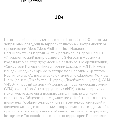
Общество
18+
Редакция обращает внимание, что в Российской Федерации
запрещены следующие террористические и экстремистские
организации: Meta (Meta Platforms Inc), Национал-
Большевистская партия, «Сеть», религиозная организация
«Управленческий центр Свидетелей Иеговы в России» и
входящие в ее структуру местные религиозные организации,
«Свидетели Иеговы», «Мизантропик Дивижн», «ИГИЛ», «Аль-
Каида», «Меджлис крымско-татарского народа», «Братство»
Корчинского, «Артподготовка», «Талибан», «Джабхат Фатх аш-
Шам» (ранее «Джабхат ан-Нусра», «Джебхат ан-Нусра»), «УНА-
УНСО», «Правый сектор», «Украинская повстанческая армия»
(УПА). «Фонд борьбы с коррупцией» (ФБК), «Альянс врачей» —
некоммерческие организации, выполняющие функции
иноагентов. Общественное движение «Штабы Навального»
включено Росфинмониторингом в перечень организаций и
физических лиц, в отношении которых имеются сведения об их
причастности к экстремистской деятельности или терроризму.
Instagram и Facebook запрещены на территории Российской