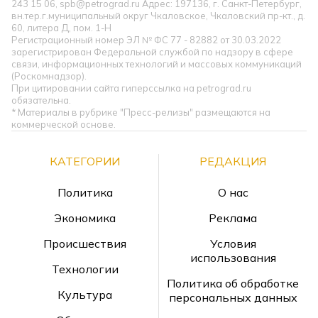
243 15 06, spb@petrograd.ru Адрес: 197136, г. Санкт-Петербург,
вн.тер.г.муниципальный округ Чкаловское, Чкаловский пр-кт., д.
60, литера Д, пом. 1-Н
Регистрационный номер ЭЛ № ФС 77 - 82882 от 30.03.2022
зарегистрирован Федеральной службой по надзору в сфере
связи, информационных технологий и массовых коммуникаций
(Роскомнадзор).
При цитировании сайта гиперссылка на petrograd.ru
обязательна.
* Материалы в рубрике "Пресс-релизы" размещаются на
коммерческой основе.
КАТЕГОРИИ
РЕДАКЦИЯ
Политика
О нас
Экономика
Реклама
Происшествия
Условия
использования
Технологии
Политика об обработке
Культура
персональных данных