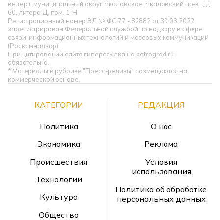
вн.тер.г.муниципальный округ Чкаловское, Чкаловский пр-кт., д.
60, литера Д, пом. 1-Н
Регистрационный номер ЭЛ № ФС 77 - 82882 от 30.03.2022
зарегистрирован Федеральной службой по надзору в сфере
связи, информационных технологий и массовых коммуникаций
(Роскомнадзор).
При цитировании сайта гиперссылка на petrograd.ru
обязательна.
* Материалы в рубрике "Пресс-релизы" размещаются на
коммерческой основе.
КАТЕГОРИИ
РЕДАКЦИЯ
Политика
О нас
Экономика
Реклама
Происшествия
Условия
использования
Технологии
Политика об обработке
Культура
персональных данных
Общество