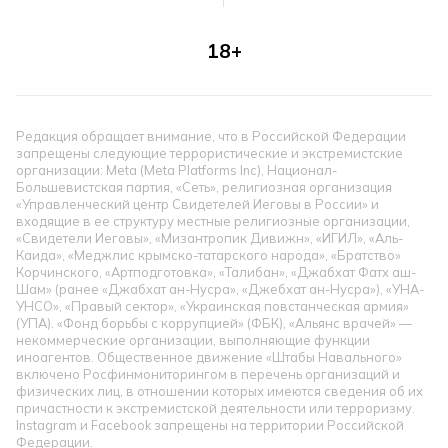
18+
Редакция обращает внимание, что в Российской Федерации
запрещены следующие террористические и экстремистские
организации: Meta (Meta Platforms Inc), Национал-
Большевистская партия, «Сеть», религиозная организация
«Управленческий центр Свидетелей Иеговы в России» и
входящие в ее структуру местные религиозные организации,
«Свидетели Иеговы», «Мизантропик Дивижн», «ИГИЛ», «Аль-
Каида», «Меджлис крымско-татарского народа», «Братство»
Корчинского, «Артподготовка», «Талибан», «Джабхат Фатх аш-
Шам» (ранее «Джабхат ан-Нусра», «Джебхат ан-Нусра»), «УНА-
УНСО», «Правый сектор», «Украинская повстанческая армия»
(УПА). «Фонд борьбы с коррупцией» (ФБК), «Альянс врачей» —
некоммерческие организации, выполняющие функции
иноагентов. Общественное движение «Штабы Навального»
включено Росфинмониторингом в перечень организаций и
физических лиц, в отношении которых имеются сведения об их
причастности к экстремистской деятельности или терроризму.
Instagram и Facebook запрещены на территории Российской
Федерации.