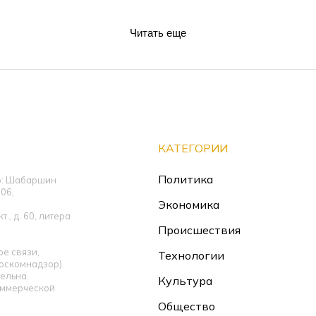
Читать еще
КАТЕГОРИИ
Политика
ор: Шабаршин
06,
Экономика
., д. 60, литера
Происшествия
е связи,
Технологии
оскомнадзор).
ельна.
Культура
оммерческой
Общество