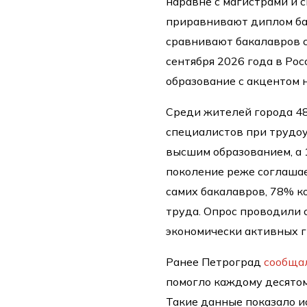
наравне с магистрами и 
приравнивают диплом ба
сравнивают бакалавров с
сентября 2026 года в Ро
образование с акцентом н
Среди жителей города 4
специалистов при трудоу
высшим образованием, а
поколение реже соглашае
самих бакалавров, 78% к
труда. Опрос проводили с
экономически активных 
Ранее Петроград
сообща
помогло каждому десято
Такие данные показало и