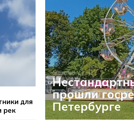
ОБЩЕСТВО
6 августа
Нестандартн
прошли госре
тники для
Петербурге
и рек