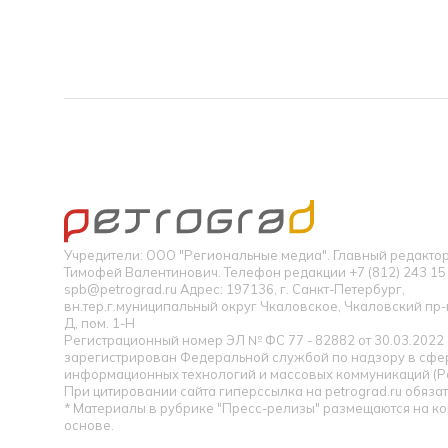
Учредители: ООО "Региональные медиа". Главный редакт
Тимофей Валентинович. Телефон редакции +7 (812) 243 15 
spb@petrograd.ru Адрес: 197136, г. Санкт-Петербург,
вн.тер.г.муниципальный округ Чкаловское, Чкаловский пр-кт
Д, пом. 1-Н
Регистрационный номер ЭЛ № ФС 77 - 82882 от 30.03.2022
зарегистрирован Федеральной службой по надзору в сфер
информационных технологий и массовых коммуникаций (Р
При цитировании сайта гиперссылка на petrograd.ru обязат
* Материалы в рубрике "Пресс-релизы" размещаются на к
основе.