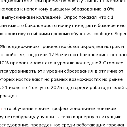
специалистами при приеме на работу. Лишь 11% компа
калавра к неполному высшему образованию, а 8%
 выпускниками колледжей. Опрос показал, что с 1
ссии вместо бакалавриата начнут внедрять базовое вы
а практику и гибкими сроками обучения, сообщил SuperJ
8% поддерживают равенство бакалавров, магистров и
стройстве, тогда как 17% считают бакалавриат непол
 10% приравнивают его к уровню колледжей. Старшее
тся уравнивать эти уровни образования, в отличие от
оторых настаивают на равных возможностях на рынке
 21 июля по 4 августа 2025 года среди работодателей 
граждан.
л
, что обучение новым профессиональным навыкам
му петербуржцу улучшить свою карьерную ситуацию.
сследование, проведенное среди работающих горожан.