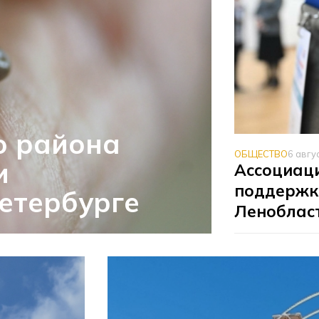
о района
ОБЩЕСТВО
6 авгу
и
Ассоциаци
поддержк
етербурге
Леноблас