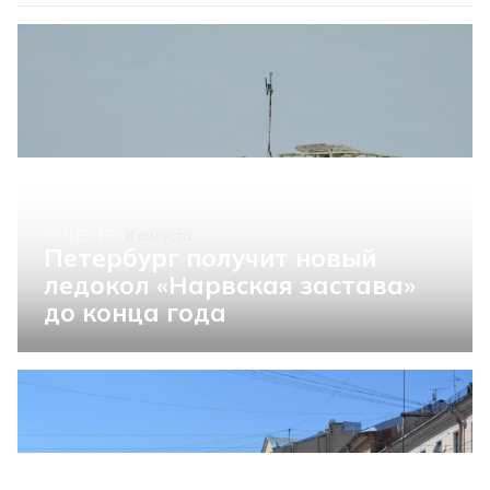
ОБЩЕСТВО
8 августа
Петербург получит новый
ледокол «Нарвская застава»
до конца года