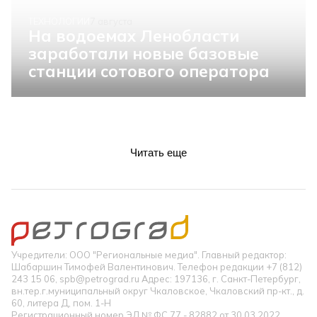
ТЕХНОЛОГИИ
7 августа
На водоемах Ленобласти
заработали новые базовые
станции сотового оператора
Читать еще
Учредители: ООО "Региональные медиа". Главный редактор:
Шабаршин Тимофей Валентинович. Телефон редакции +7 (812)
243 15 06, spb@petrograd.ru Адрес: 197136, г. Санкт-Петербург,
вн.тер.г.муниципальный округ Чкаловское, Чкаловский пр-кт., д.
60, литера Д, пом. 1-Н
Регистрационный номер ЭЛ № ФС 77 - 82882 от 30.03.2022