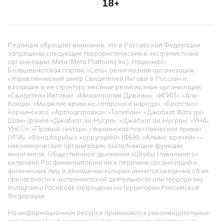
18+
Редакция обращает внимание, что в Российской Федерации
запрещены следующие террористические и экстремистские
организации: Meta (Meta Platforms Inc), Национал-
Большевистская партия, «Сеть», религиозная организация
«Управленческий центр Свидетелей Иеговы в России» и
входящие в ее структуру местные религиозные организации,
«Свидетели Иеговы», «Мизантропик Дивижн», «ИГИЛ», «Аль-
Каида», «Меджлис крымско-татарского народа», «Братство»
Корчинского, «Артподготовка», «Талибан», «Джабхат Фатх аш-
Шам» (ранее «Джабхат ан-Нусра», «Джебхат ан-Нусра»), «УНА-
УНСО», «Правый сектор», «Украинская повстанческая армия»
(УПА). «Фонд борьбы с коррупцией» (ФБК), «Альянс врачей» —
некоммерческие организации, выполняющие функции
иноагентов. Общественное движение «Штабы Навального»
включено Росфинмониторингом в перечень организаций и
физических лиц, в отношении которых имеются сведения об их
причастности к экстремистской деятельности или терроризму.
Instagram и Facebook запрещены на территории Российской
Федерации.
На информационном ресурсе применяются рекомендательные
технологии (информационные технологии предоставления