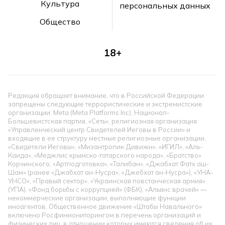
Культура
персональных данных
Общество
18+
Редакция обращает внимание, что в Российской Федерации
запрещены следующие террористические и экстремистские
организации: Meta (Meta Platforms Inc), Национал-
Большевистская партия, «Сеть», религиозная организация
«Управленческий центр Свидетелей Иеговы в России» и
входящие в ее структуру местные религиозные организации,
«Свидетели Иеговы», «Мизантропик Дивижн», «ИГИЛ», «Аль-
Каида», «Меджлис крымско-татарского народа», «Братство»
Корчинского, «Артподготовка», «Талибан», «Джабхат Фатх аш-
Шам» (ранее «Джабхат ан-Нусра», «Джебхат ан-Нусра»), «УНА-
УНСО», «Правый сектор», «Украинская повстанческая армия»
(УПА). «Фонд борьбы с коррупцией» (ФБК), «Альянс врачей» —
некоммерческие организации, выполняющие функции
иноагентов. Общественное движение «Штабы Навального»
включено Росфинмониторингом в перечень организаций и
физических лиц, в отношении которых имеются сведения об их