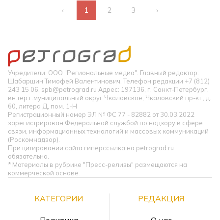
‹
1
2
3
›
Учредители: ООО "Региональные медиа". Главный редактор:
Шабаршин Тимофей Валентинович. Телефон редакции +7 (812)
243 15 06, spb@petrograd.ru Адрес: 197136, г. Санкт-Петербург,
вн.тер.г.муниципальный округ Чкаловское, Чкаловский пр-кт., д.
60, литера Д, пом. 1-Н
Регистрационный номер ЭЛ № ФС 77 - 82882 от 30.03.2022
зарегистрирован Федеральной службой по надзору в сфере
связи, информационных технологий и массовых коммуникаций
(Роскомнадзор).
При цитировании сайта гиперссылка на petrograd.ru
обязательна.
* Материалы в рубрике "Пресс-релизы" размещаются на
коммерческой основе.
КАТЕГОРИИ
РЕДАКЦИЯ
Политика
О нас