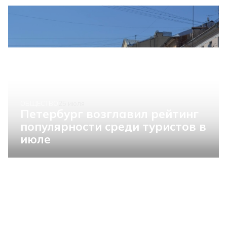
ОБЩЕСТВО
25 июля
Петербург возглавил рейтинг
популярности среди туристов в
июле