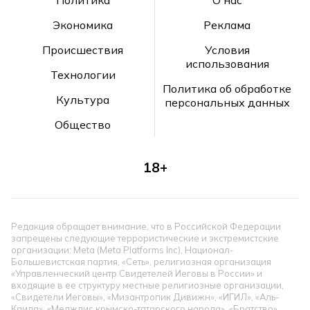
Экономика
Реклама
Происшествия
Условия
использования
Технологии
Политика об обработке
Культура
персональных данных
Общество
18+
Редакция обращает внимание, что в Российской Федерации
запрещены следующие террористические и экстремистские
организации: Meta (Meta Platforms Inc), Национал-
Большевистская партия, «Сеть», религиозная организация
«Управленческий центр Свидетелей Иеговы в России» и
входящие в ее структуру местные религиозные организации,
«Свидетели Иеговы», «Мизантропик Дивижн», «ИГИЛ», «Аль-
Каида», «Меджлис крымско-татарского народа», «Братство»