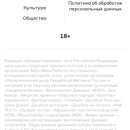
Политика об обработке
Культура
персональных данных
Общество
18+
Редакция обращает внимание, что в Российской Федерации
запрещены следующие террористические и экстремистские
организации: Meta (Meta Platforms Inc), Национал-
Большевистская партия, «Сеть», религиозная организация
«Управленческий центр Свидетелей Иеговы в России» и
входящие в ее структуру местные религиозные организации,
«Свидетели Иеговы», «Мизантропик Дивижн», «ИГИЛ», «Аль-
Каида», «Меджлис крымско-татарского народа», «Братство»
Корчинского, «Артподготовка», «Талибан», «Джабхат Фатх аш-
Шам» (ранее «Джабхат ан-Нусра», «Джебхат ан-Нусра»), «УНА-
УНСО», «Правый сектор», «Украинская повстанческая армия»
(УПА). «Фонд борьбы с коррупцией» (ФБК), «Альянс врачей» —
некоммерческие организации, выполняющие функции
иноагентов. Общественное движение «Штабы Навального»
включено Росфинмониторингом в перечень организаций и