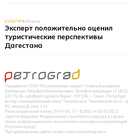
КУЛЬТУРА
24 июля
Эксперт положительно оценил
туристические перспективы
Дагестана
Учредители: ООО "Региональные медиа". Главный редактор:
Шабаршин Тимофей Валентинович. Телефон редакции +7 (812)
243 15 06, spb@petrograd.ru Адрес: 197136, г. Санкт-Петербург,
вн.тер.г.муниципальный округ Чкаловское, Чкаловский пр-кт., д.
60, литера Д, пом. 1-Н
Регистрационный номер ЭЛ № ФС 77 - 82882 от 30.03.2022
зарегистрирован Федеральной службой по надзору в сфере
связи, информационных технологий и массовых коммуникаций
(Роскомнадзор).
При цитировании сайта гиперссылка на petrograd.ru