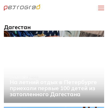
Дагестан
ОБЩЕСТВО
2 июня
На летний отдых в Петербурге
приехали первые 100 детей из
затопленного Дагестана