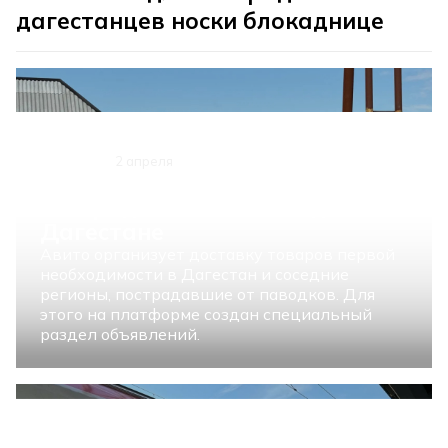
дагестанцев носки блокаднице
ОБЩЕСТВО
2 апреля
Авито отправит помощь
пострадавшим от паводков в
Дагестане
Авито организует доставку товаров первой
необходимости в Дагестан и соседние
регионы, пострадавшие от паводков. Для
этого на платформе создан специальный
раздел объявлений.