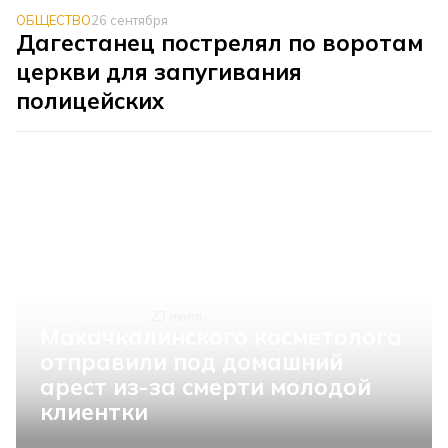
ОБЩЕСТВО
26 сентября
Дагестанец пострелял по воротам
церкви для запугивания
полицейских
ПРОИСШЕСТВИЯ
23 июля
Махачкалинского косметолога
отправили под домашний
арест из-за смерти молодой
клиентки