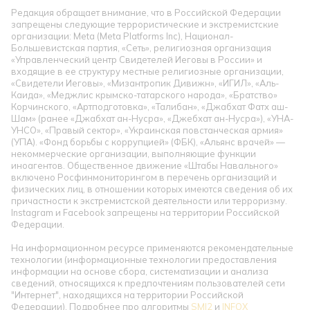
Редакция обращает внимание, что в Российской Федерации
запрещены следующие террористические и экстремистские
организации: Meta (Meta Platforms Inc), Национал-
Большевистская партия, «Сеть», религиозная организация
«Управленческий центр Свидетелей Иеговы в России» и
входящие в ее структуру местные религиозные организации,
«Свидетели Иеговы», «Мизантропик Дивижн», «ИГИЛ», «Аль-
Каида», «Меджлис крымско-татарского народа», «Братство»
Корчинского, «Артподготовка», «Талибан», «Джабхат Фатх аш-
Шам» (ранее «Джабхат ан-Нусра», «Джебхат ан-Нусра»), «УНА-
УНСО», «Правый сектор», «Украинская повстанческая армия»
(УПА). «Фонд борьбы с коррупцией» (ФБК), «Альянс врачей» —
некоммерческие организации, выполняющие функции
иноагентов. Общественное движение «Штабы Навального»
включено Росфинмониторингом в перечень организаций и
физических лиц, в отношении которых имеются сведения об их
причастности к экстремистской деятельности или терроризму.
Instagram и Facebook запрещены на территории Российской
Федерации.
На информационном ресурсе применяются рекомендательные
технологии (информационные технологии предоставления
информации на основе сбора, систематизации и анализа
сведений, относящихся к предпочтениям пользователей сети
"Интернет", находящихся на территории Российской
Федерации). Подробнее про алгоритмы
SMI2
и
INFOX