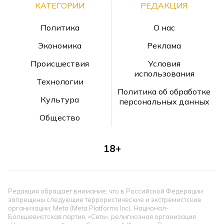
КАТЕГОРИИ
РЕДАКЦИЯ
Политика
О нас
Экономика
Реклама
Происшествия
Условия
использования
Технологии
Политика об обработке
Культура
персональных данных
Общество
18+
Редакция обращает внимание, что в Российской Федерации
запрещены следующие террористические и экстремистские
организации: Meta (Meta Platforms Inc), Национал-
Большевистская партия, «Сеть», религиозная организация