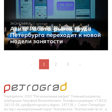
ЭКОНОМИКА
10 апреля
Авито Работа: рынок труда
Петербурга переходит к новой
модели занятости
‹
1
2
3
›
Учредители: ООО "Региональные медиа". Главный редактор:
Шабаршин Тимофей Валентинович. Телефон редакции +7 (812)
243 15 06, spb@petrograd.ru Адрес: 197136, г. Санкт-Петербург,
вн.тер.г.муниципальный округ Чкаловское, Чкаловский пр-кт., д.