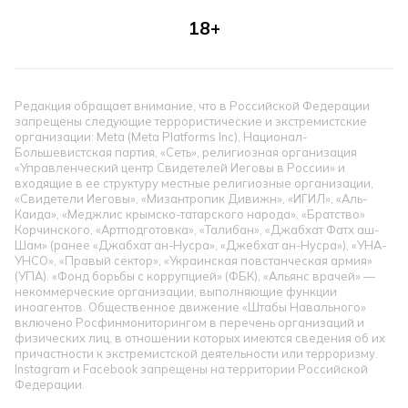
18+
Редакция обращает внимание, что в Российской Федерации
запрещены следующие террористические и экстремистские
организации: Meta (Meta Platforms Inc), Национал-
Большевистская партия, «Сеть», религиозная организация
«Управленческий центр Свидетелей Иеговы в России» и
входящие в ее структуру местные религиозные организации,
«Свидетели Иеговы», «Мизантропик Дивижн», «ИГИЛ», «Аль-
Каида», «Меджлис крымско-татарского народа», «Братство»
Корчинского, «Артподготовка», «Талибан», «Джабхат Фатх аш-
Шам» (ранее «Джабхат ан-Нусра», «Джебхат ан-Нусра»), «УНА-
УНСО», «Правый сектор», «Украинская повстанческая армия»
(УПА). «Фонд борьбы с коррупцией» (ФБК), «Альянс врачей» —
некоммерческие организации, выполняющие функции
иноагентов. Общественное движение «Штабы Навального»
включено Росфинмониторингом в перечень организаций и
физических лиц, в отношении которых имеются сведения об их
причастности к экстремистской деятельности или терроризму.
Instagram и Facebook запрещены на территории Российской
Федерации.