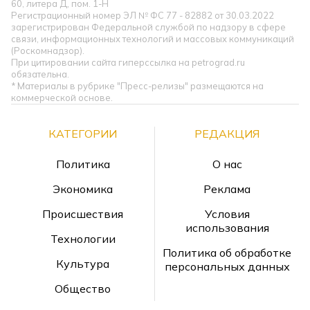
60, литера Д, пом. 1-Н
Регистрационный номер ЭЛ № ФС 77 - 82882 от 30.03.2022
зарегистрирован Федеральной службой по надзору в сфере
связи, информационных технологий и массовых коммуникаций
(Роскомнадзор).
При цитировании сайта гиперссылка на petrograd.ru
обязательна.
* Материалы в рубрике "Пресс-релизы" размещаются на
коммерческой основе.
КАТЕГОРИИ
РЕДАКЦИЯ
Политика
О нас
Экономика
Реклама
Происшествия
Условия
использования
Технологии
Политика об обработке
Культура
персональных данных
Общество