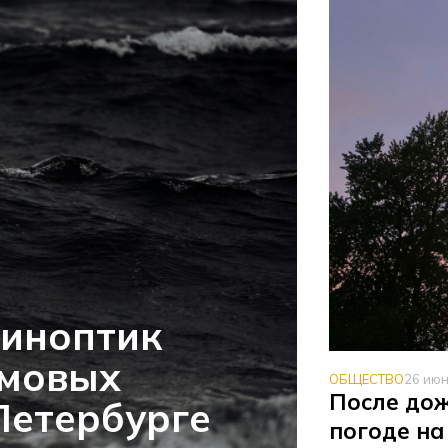
синоптик
рмовых
ОБЩЕСТВО
26 ию
После дож
Петербурге
погоде на