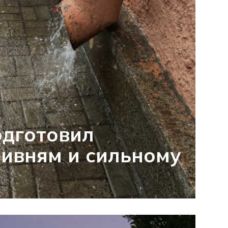
одготовил
ливням и сильному