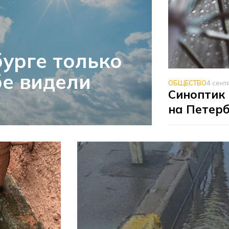
бурге только
бе видели
ОБЩЕСТВО
4 сент
Синоптик
на Петер