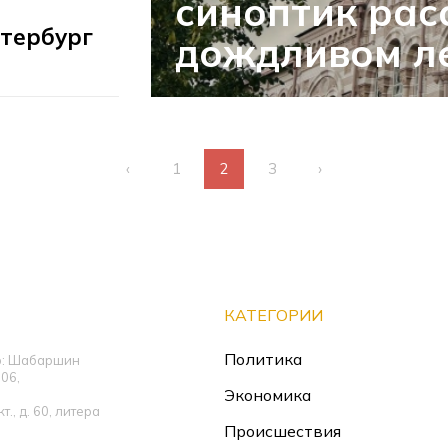
синоптик рас
тербург
дождливом ле
‹
1
2
3
›
КАТЕГОРИИ
Политика
ор: Шабаршин
06,
Экономика
., д. 60, литера
Происшествия