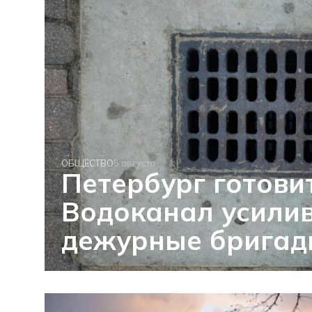
ОБЩЕСТВО
5 августа
Петербург готовит
Водоканал усили
дежурные брига