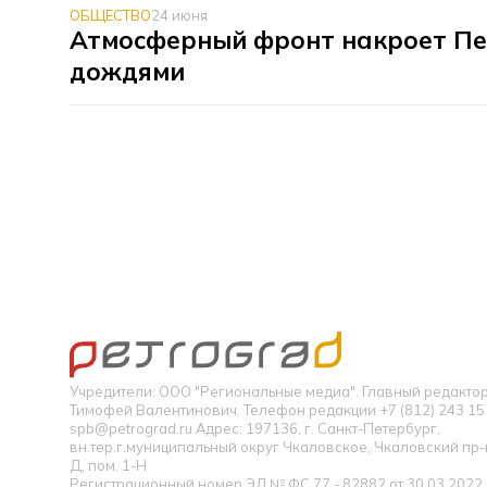
ОБЩЕСТВО
24 июня
Атмосферный фронт накроет Пе
дождями
Учредители: ООО "Региональные медиа". Главный редакт
Тимофей Валентинович. Телефон редакции +7 (812) 243 15 
spb@petrograd.ru Адрес: 197136, г. Санкт-Петербург,
вн.тер.г.муниципальный округ Чкаловское, Чкаловский пр-кт
Д, пом. 1-Н
Регистрационный номер ЭЛ № ФС 77 - 82882 от 30.03.2022