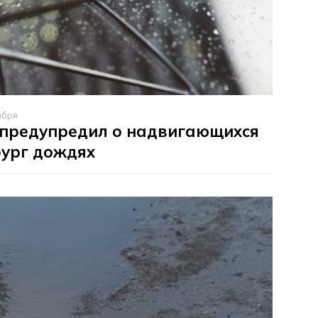
ября
 предупредил о надвигающихся
бург дождях