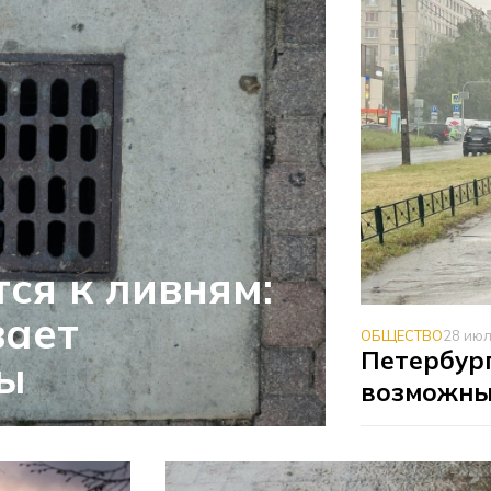
ся к ливням:
вает
ОБЩЕСТВО
28 ию
Петербург
ды
возможны