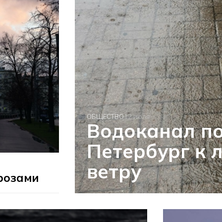
ОБЩЕСТВО
12 июля
Водоканал п
Петербург к 
ветру
грозами