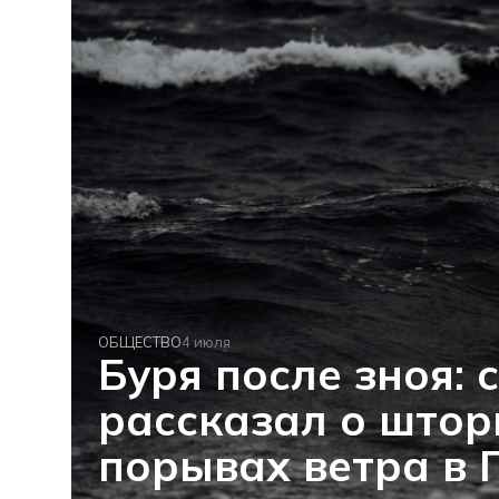
ОБЩЕСТВО
4 июля
Буря после зноя: 
рассказал о што
порывах ветра в 