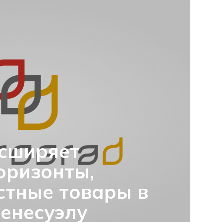
асширяет
оризонты,
стные товары в
енесуэлу