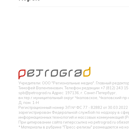
Учредители: ООО "Региональные медиа". Главный редакт
Тимофей Валентинович. Телефон редакции +7 (812) 243 15 
spb@petrograd.ru Адрес: 197136, г. Санкт-Петербург,
вн.тер.г.муниципальный округ Чкаловское, Чкаловский пр-кт
Д, пом. 1-Н
Регистрационный номер ЭЛ № ФС 77 - 82882 от 30.03.2022
зарегистрирован Федеральной службой по надзору в сфер
информационных технологий и массовых коммуникаций (Р
При цитировании сайта гиперссылка на petrograd.ru обязат
* Материалы в рубрике "Пресс-релизы" размещаются на к