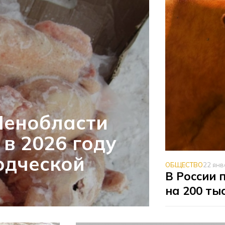
Ленобласти
в 2026 году
одческой
ОБЩЕСТВО
22 янв
В России 
на 200 ты