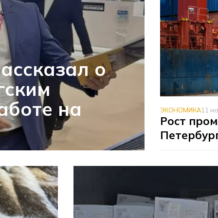
ассказал о
гским
аботе на
ЭКОНОМИКА
11 м
Рост про
Петербург