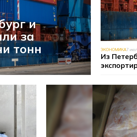
бург и
ли за
чи тонн
ЭКОНОМИКА
7 ию
Из Петерб
экспортир