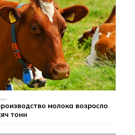
аря
производство молока возросло
сяч тонн