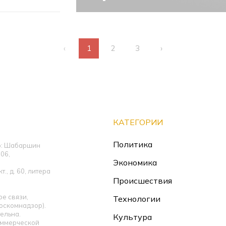
‹
1
2
3
›
КАТЕГОРИИ
Политика
ор: Шабаршин
06,
Экономика
., д. 60, литера
Происшествия
е связи,
Технологии
оскомнадзор).
ельна.
Культура
оммерческой