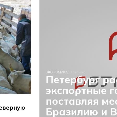
ЭКОНОМИКА
18 августа
Петербург р
экспортные г
поставляя ме
Северную
Бразилию и В