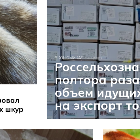
ЭКОНОМИКА
5 февраля
Россельхозна
полтора раза
объем идущих
ровал
на экспорт т
х шкур