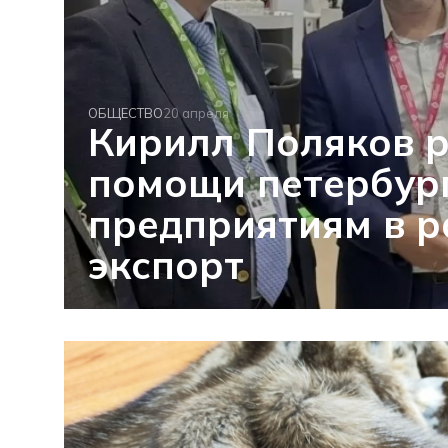
ОБЩЕСТВО
20 апреля
Кирилл Поляков р
помощи петербур
предприятиям в р
экспорт