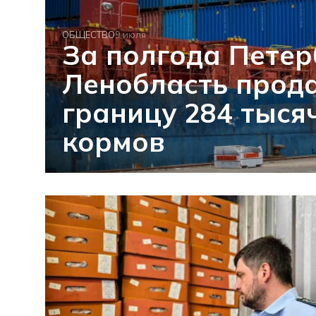
ОБЩЕСТВО
9 июля
За полгода Петер
Ленобласть прода
границу 284 тыся
кормов