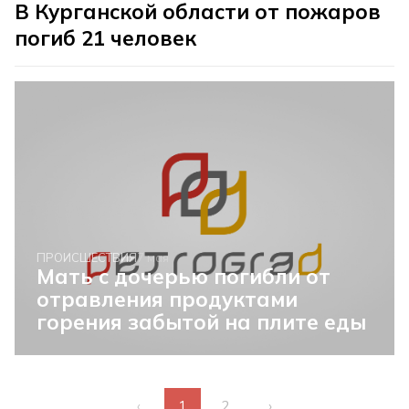
В Курганской области от пожаров
погиб 21 человек
ПРОИСШЕСТВИЯ
7 мая
Мать с дочерью погибли от
отравления продуктами
горения забытой на плите еды
‹
1
2
›