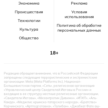
Экономика
Реклама
Происшествия
Условия
использования
Технологии
Политика об обработке
Культура
персональных данных
Общество
18+
Редакция обращает внимание, что в Российской Федерации
запрещены следующие террористические и экстремистские
организации: Meta (Meta Platforms Inc), Национал-
Большевистская партия, «Сеть», религиозная организация
«Управленческий центр Свидетелей Иеговы в России» и
входящие в ее структуру местные религиозные организации,
«Свидетели Иеговы», «Мизантропик Дивижн», «ИГИЛ», «Аль-
Каида», «Меджлис крымско-татарского народа», «Братство»
Корчинского, «Артподготовка», «Талибан», «Джабхат Фатх аш-