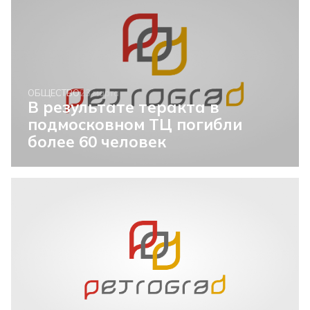
ОБЩЕСТВО
23 марта
В результате теракта в
подмосковном ТЦ погибли
более 60 человек