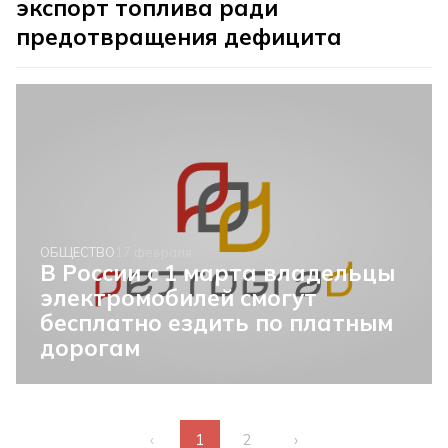
экспорт топлива ради
предотвращения дефицита
ОБЩЕСТВО
17 февраля
В России с 1 марта владельцы
электромобилей смогут
бесплатно ездить по платным
дорогам
‹
1
2
›