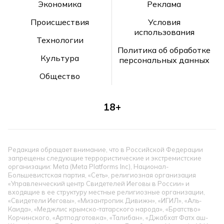
Экономика
Реклама
Происшествия
Условия
использования
Технологии
Политика об обработке
Культура
персональных данных
Общество
18+
Редакция обращает внимание, что в Российской Федерации
запрещены следующие террористические и экстремистские
организации: Meta (Meta Platforms Inc), Национал-
Большевистская партия, «Сеть», религиозная организация
«Управленческий центр Свидетелей Иеговы в России» и
входящие в ее структуру местные религиозные организации,
«Свидетели Иеговы», «Мизантропик Дивижн», «ИГИЛ», «Аль-
Каида», «Меджлис крымско-татарского народа», «Братство»
Корчинского, «Артподготовка», «Талибан», «Джабхат Фатх аш-