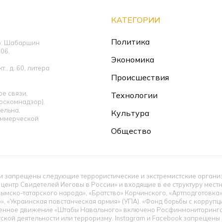
КАТЕГОРИИ
Политика
ор: Шабаршин
06,
Экономика
., д. 60, литера
Происшествия
е связи,
Технологии
оскомнадзор).
ельна.
Культура
оммерческой
Общество
 запрещены следующие террористические и экстремистские организац
 центр Свидетелей Иеговы в России» и входящие в ее структуру мес
ымско-татарского народа», «Братство» Корчинского, «Артподготовка
», «Украинская повстанческая армия» (УПА). «Фонд борьбы с корруп
енное движение «Штабы Навального» включено Росфинмониторингом
тской деятельности или терроризму. Instagram и Facebook запрещен