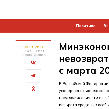
Политика
Эк
Минэконо
ЭКОНОМИКА
09:49 - 8 июля
невозврат
Никита Коюшев
с марта 2
В Российской Федерации
усовершенствовало закон
предложило ввести их с 
возврата средств в особы