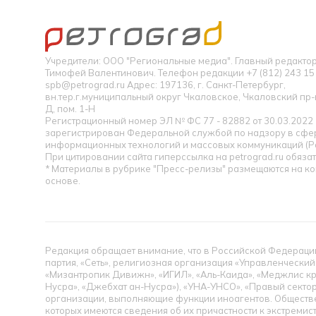
Учредители: ООО "Региональные медиа". Главный редакт
Тимофей Валентинович. Телефон редакции +7 (812) 243 15 
spb@petrograd.ru Адрес: 197136, г. Санкт-Петербург,
вн.тер.г.муниципальный округ Чкаловское, Чкаловский пр-кт
Д, пом. 1-Н
Регистрационный номер ЭЛ № ФС 77 - 82882 от 30.03.2022
зарегистрирован Федеральной службой по надзору в сфер
информационных технологий и массовых коммуникаций (Р
При цитировании сайта гиперссылка на petrograd.ru обязат
* Материалы в рубрике "Пресс-релизы" размещаются на к
основе.
Редакция обращает внимание, что в Российской Федерации
партия, «Сеть», религиозная организация «Управленческий
«Мизантропик Дивижн», «ИГИЛ», «Аль-Каида», «Меджлис кр
Нусра», «Джебхат ан-Нусра»), «УНА-УНСО», «Правый сектор
организации, выполняющие функции иноагентов. Обществ
которых имеются сведения об их причастности к экстремис