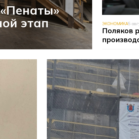
 «Пенаты»
ой этап
ЭКОНОМИКА
5 авг
Поляков 
производс