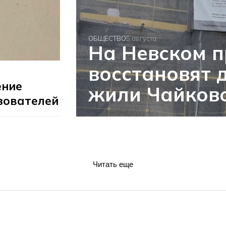
ОБЩЕСТВО
5 августа
На Невском п
восстановят 
ение
жили Чайковс
зователей
Читать еще