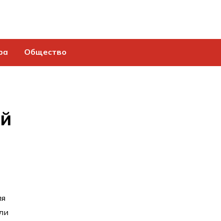
ра
Общество
ей
ля
или