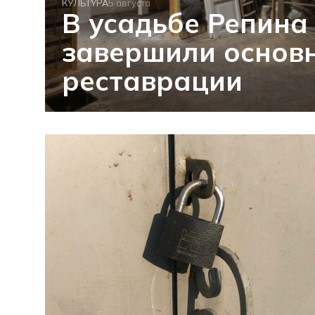
КУЛЬТУРА
5 августа
В усадьбе Репина
завершили основн
реставрации