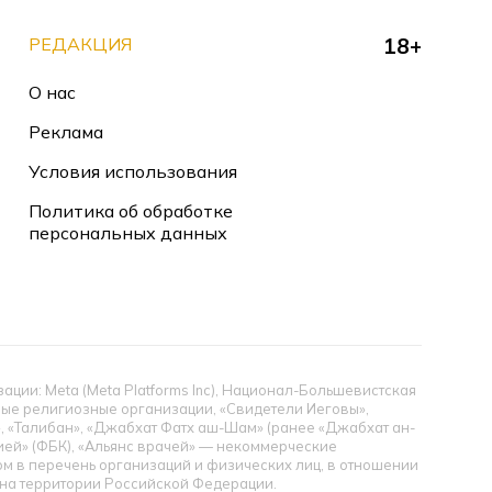
РЕДАКЦИЯ
18+
О нас
Реклама
Условия использования
Политика об обработке
персональных данных
ии: Meta (Meta Platforms Inc), Национал-Большевистская
тные религиозные организации, «Свидетели Иеговы»,
», «Талибан», «Джабхат Фатх аш-Шам» (ранее «Джабхат ан-
цией» (ФБК), «Альянс врачей» — некоммерческие
 в перечень организаций и физических лиц, в отношении
ы на территории Российской Федерации.