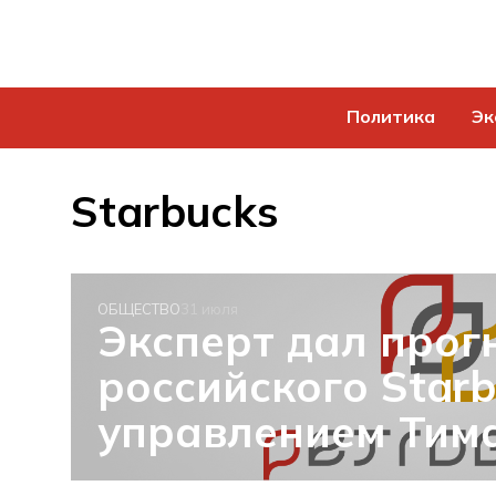
Политика
Эк
Starbucks
ОБЩЕСТВО
31 июля
Эксперт дал прог
российского Starb
управлением Тим