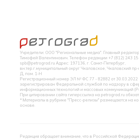
Учредители: ООО "Региональные медиа". Главный редакт
Тимофей Валентинович. Телефон редакции +7 (812) 243 15 
spb@petrograd.ru Адрес: 197136, г. Санкт-Петербург,
вн.тер.г.муниципальный округ Чкаловское, Чкаловский пр-кт
Д, пом. 1-Н
Регистрационный номер ЭЛ № ФС 77 - 82882 от 30.03.2022
зарегистрирован Федеральной службой по надзору в сфер
информационных технологий и массовых коммуникаций (Р
При цитировании сайта гиперссылка на petrograd.ru обязат
* Материалы в рубрике "Пресс-релизы" размещаются на к
основе.
Редакция обращает внимание, что в Российской Федерации