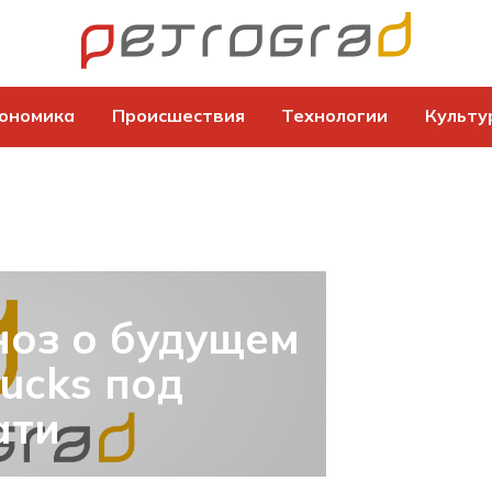
ономика
Происшествия
Технологии
Культу
ноз о будущем
ucks под
ати