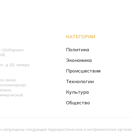
КАТЕГОРИИ
Политика
ор: Шабаршин
06,
Экономика
., д. 60, литера
Происшествия
е связи,
Технологии
оскомнадзор).
ельна.
Культура
оммерческой
Общество
 запрещены следующие террористические и экстремистские организац