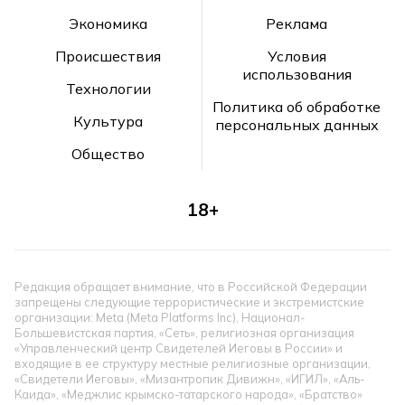
Экономика
Реклама
Происшествия
Условия
использования
Технологии
Политика об обработке
Культура
персональных данных
Общество
18+
Редакция обращает внимание, что в Российской Федерации
запрещены следующие террористические и экстремистские
организации: Meta (Meta Platforms Inc), Национал-
Большевистская партия, «Сеть», религиозная организация
«Управленческий центр Свидетелей Иеговы в России» и
входящие в ее структуру местные религиозные организации,
«Свидетели Иеговы», «Мизантропик Дивижн», «ИГИЛ», «Аль-
Каида», «Меджлис крымско-татарского народа», «Братство»