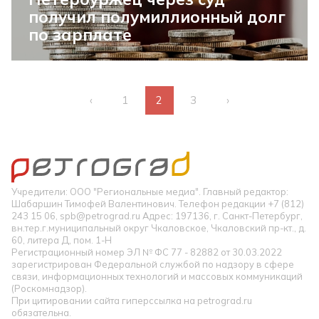
получил полумиллионный долг
по зарплате
‹
1
2
3
›
Учредители: ООО "Региональные медиа". Главный редактор:
Шабаршин Тимофей Валентинович. Телефон редакции +7 (812)
243 15 06, spb@petrograd.ru Адрес: 197136, г. Санкт-Петербург,
вн.тер.г.муниципальный округ Чкаловское, Чкаловский пр-кт., д.
60, литера Д, пом. 1-Н
Регистрационный номер ЭЛ № ФС 77 - 82882 от 30.03.2022
зарегистрирован Федеральной службой по надзору в сфере
связи, информационных технологий и массовых коммуникаций
(Роскомнадзор).
При цитировании сайта гиперссылка на petrograd.ru
обязательна.