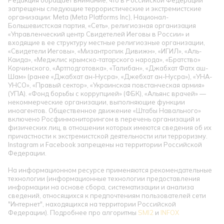
запрещены следующие террористические и экстремистские
организации: Meta (Meta Platforms Inc), Национал-
Большевистская партия, «Сеть», религиозная организация
«Управленческий центр Свидетелей Иеговы в России» и
входящие в ее структуру местные религиозные организации,
«Свидетели Иеговы», «Мизантропик Дивижн», «ИГИЛ», «Аль-
Каида», «Меджлис крымско-татарского народа», «Братство»
Корчинского, «Артподготовка», «Талибан», «Джабхат Фатх аш-
Шам» (ранее «Джабхат ан-Нусра», «Джебхат ан-Нусра»), «УНА-
УНСО», «Правый сектор», «Украинская повстанческая армия»
(УПА). «Фонд борьбы с коррупцией» (ФБК), «Альянс врачей» —
некоммерческие организации, выполняющие функции
иноагентов. Общественное движение «Штабы Навального»
включено Росфинмониторингом в перечень организаций и
физических лиц, в отношении которых имеются сведения об их
причастности к экстремистской деятельности или терроризму.
Instagram и Facebook запрещены на территории Российской
Федерации.
На информационном ресурсе применяются рекомендательные
технологии (информационные технологии предоставления
информации на основе сбора, систематизации и анализа
сведений, относящихся к предпочтениям пользователей сети
"Интернет", находящихся на территории Российской
Федерации). Подробнее про алгоритмы
SMI2
и
INFOX