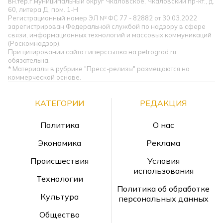
вн.тер.г.муниципальный округ Чкаловское, Чкаловский пр-кт., д.
60, литера Д, пом. 1-Н
Регистрационный номер ЭЛ № ФС 77 - 82882 от 30.03.2022
зарегистрирован Федеральной службой по надзору в сфере
связи, информационных технологий и массовых коммуникаций
(Роскомнадзор).
При цитировании сайта гиперссылка на petrograd.ru
обязательна.
* Материалы в рубрике "Пресс-релизы" размещаются на
коммерческой основе.
КАТЕГОРИИ
РЕДАКЦИЯ
Политика
О нас
Экономика
Реклама
Происшествия
Условия
использования
Технологии
Политика об обработке
Культура
персональных данных
Общество