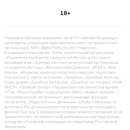
18+
Редакция обращает внимание, что в Российской Федерации
запрещены следующие террористические и экстремистские
организации: Meta (Meta Platforms Inc), Национал-
Большевистская партия, «Сеть», религиозная организация
«Управленческий центр Свидетелей Иеговы в России» и
входящие в ее структуру местные религиозные организации,
«Свидетели Иеговы», «Мизантропик Дивижн», «ИГИЛ», «Аль-
Каида», «Меджлис крымско-татарского народа», «Братство»
Корчинского, «Артподготовка», «Талибан», «Джабхат Фатх аш-
Шам» (ранее «Джабхат ан-Нусра», «Джебхат ан-Нусра»), «УНА-
УНСО», «Правый сектор», «Украинская повстанческая армия»
(УПА). «Фонд борьбы с коррупцией» (ФБК), «Альянс врачей» —
некоммерческие организации, выполняющие функции
иноагентов. Общественное движение «Штабы Навального»
включено Росфинмониторингом в перечень организаций и
физических лиц, в отношении которых имеются сведения об их
причастности к экстремистской деятельности или терроризму.
Instagram и Facebook запрещены на территории Российской
Федерации.