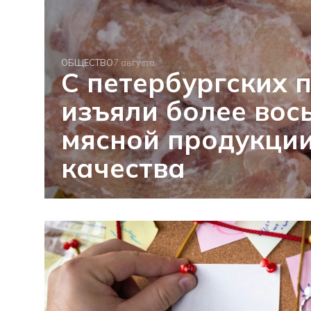
ОБЩЕСТВО
7 августа
С петербургских 
изъяли более вос
мясной продукции
качества