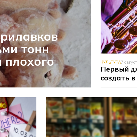
прилавков
ьми тонн
 плохого
КУЛЬТУРА
7 авгус
Первый д
создать в