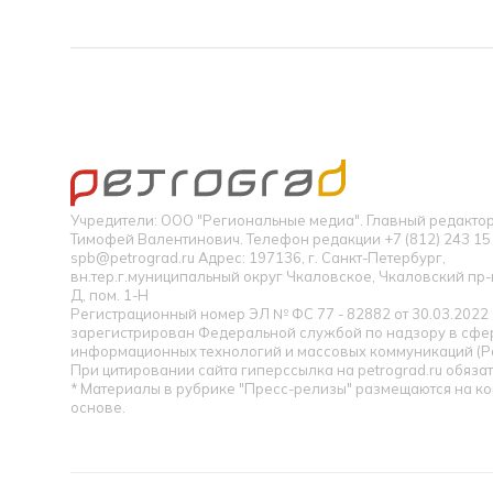
Учредители: ООО "Региональные медиа". Главный редакт
Тимофей Валентинович. Телефон редакции +7 (812) 243 15 
spb@petrograd.ru Адрес: 197136, г. Санкт-Петербург,
вн.тер.г.муниципальный округ Чкаловское, Чкаловский пр-кт
Д, пом. 1-Н
Регистрационный номер ЭЛ № ФС 77 - 82882 от 30.03.2022
зарегистрирован Федеральной службой по надзору в сфер
информационных технологий и массовых коммуникаций (Р
При цитировании сайта гиперссылка на petrograd.ru обязат
* Материалы в рубрике "Пресс-релизы" размещаются на к
основе.