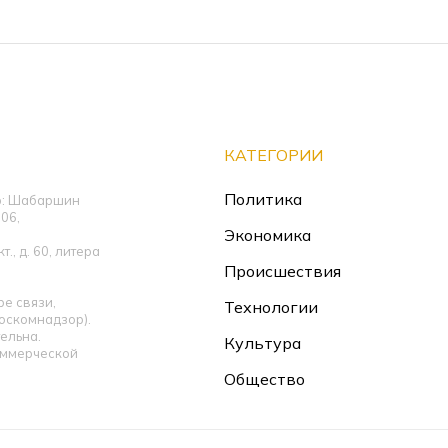
КАТЕГОРИИ
Политика
ор: Шабаршин
06,
Экономика
., д. 60, литера
Происшествия
е связи,
Технологии
оскомнадзор).
ельна.
Культура
оммерческой
Общество