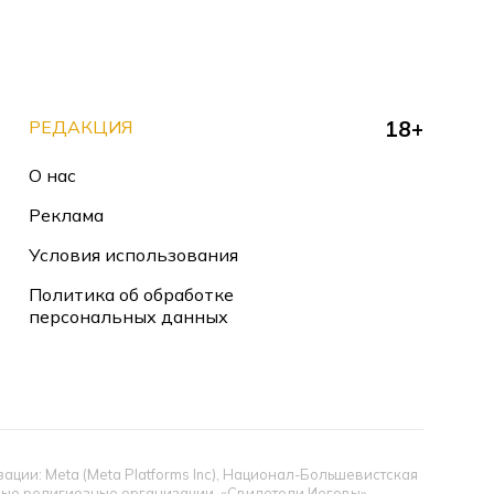
РЕДАКЦИЯ
18+
О нас
Реклама
Условия использования
Политика об обработке
персональных данных
ии: Meta (Meta Platforms Inc), Национал-Большевистская
тные религиозные организации, «Свидетели Иеговы»,