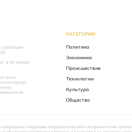
КАТЕГОРИИ
Политика
ор: Шабаршин
06,
Экономика
., д. 60, литера
Происшествия
е связи,
Технологии
оскомнадзор).
ельна.
Культура
оммерческой
Общество
 запрещены следующие террористические и экстремистские организац
 центр Свидетелей Иеговы в России» и входящие в ее структуру мес