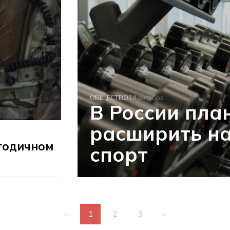
ОБЩЕСТВО
14 октября
В России пла
расширить на
огодичном
спорт
‹
1
2
3
›