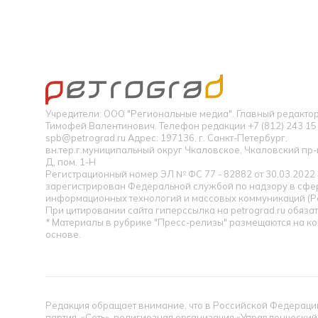
Учредители: ООО "Региональные медиа". Главный редакт
Тимофей Валентинович. Телефон редакции +7 (812) 243 15 
spb@petrograd.ru Адрес: 197136, г. Санкт-Петербург,
вн.тер.г.муниципальный округ Чкаловское, Чкаловский пр-кт
Д, пом. 1-Н
Регистрационный номер ЭЛ № ФС 77 - 82882 от 30.03.2022
зарегистрирован Федеральной службой по надзору в сфер
информационных технологий и массовых коммуникаций (Р
При цитировании сайта гиперссылка на petrograd.ru обязат
* Материалы в рубрике "Пресс-релизы" размещаются на к
основе.
Редакция обращает внимание, что в Российской Федерации
партия, «Сеть», религиозная организация «Управленческий