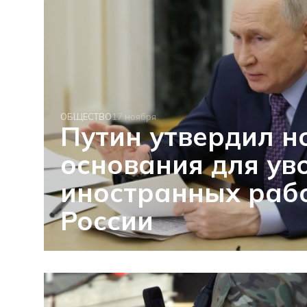
ОБЩЕСТВО
17 ноября
Путин утвердил н
основания для ув
иностранных раб
России