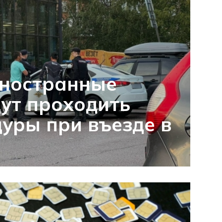
иностранные
ут проходить
уры при въезде в