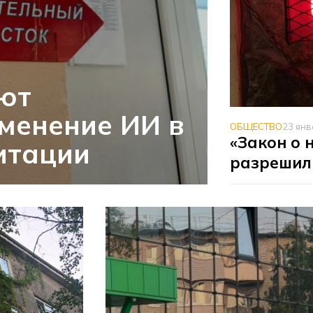
уют
менение ИИ в
ОБЩЕСТВО
23 янв
«Закон о 
итации
разрешил