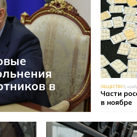
овые
ольнения
отников в
ОБЩЕСТВО
1 нояб
Части рос
в ноябре