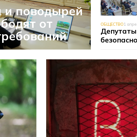
й и поводырей
ободят от
ОБЩЕСТВО
1 апре
Депутаты
требований
безопасно