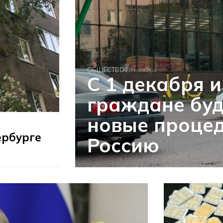
ОБЩЕСТВО
28 ноября
С 1 декабря 
граждане буд
новые процед
ербурге
Россию