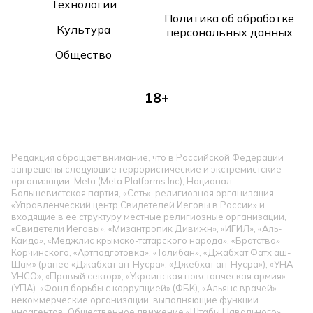
Технологии
Политика об обработке
Культура
персональных данных
Общество
18+
Редакция обращает внимание, что в Российской Федерации
запрещены следующие террористические и экстремистские
организации: Meta (Meta Platforms Inc), Национал-
Большевистская партия, «Сеть», религиозная организация
«Управленческий центр Свидетелей Иеговы в России» и
входящие в ее структуру местные религиозные организации,
«Свидетели Иеговы», «Мизантропик Дивижн», «ИГИЛ», «Аль-
Каида», «Меджлис крымско-татарского народа», «Братство»
Корчинского, «Артподготовка», «Талибан», «Джабхат Фатх аш-
Шам» (ранее «Джабхат ан-Нусра», «Джебхат ан-Нусра»), «УНА-
УНСО», «Правый сектор», «Украинская повстанческая армия»
(УПА). «Фонд борьбы с коррупцией» (ФБК), «Альянс врачей» —
некоммерческие организации, выполняющие функции
иноагентов. Общественное движение «Штабы Навального»