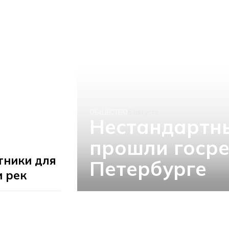
ОБЩЕСТВО
6 августа
Нестандартн
прошли госре
тники для
Петербурге
и рек