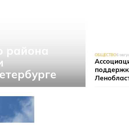
о района
ОБЩЕСТВО
6 авгу
и
Ассоциаци
поддержк
етербурге
Леноблас