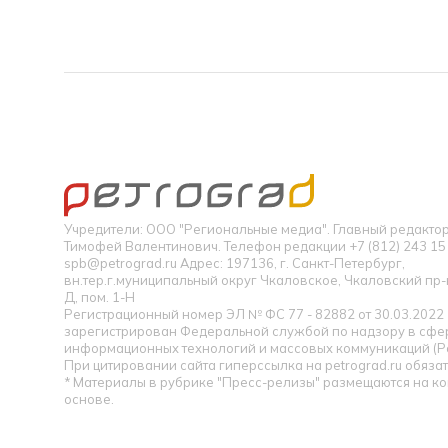
Учредители: ООО "Региональные медиа". Главный редакт
Тимофей Валентинович. Телефон редакции +7 (812) 243 15 
spb@petrograd.ru Адрес: 197136, г. Санкт-Петербург,
вн.тер.г.муниципальный округ Чкаловское, Чкаловский пр-кт
Д, пом. 1-Н
Регистрационный номер ЭЛ № ФС 77 - 82882 от 30.03.2022
зарегистрирован Федеральной службой по надзору в сфер
информационных технологий и массовых коммуникаций (Р
При цитировании сайта гиперссылка на petrograd.ru обязат
* Материалы в рубрике "Пресс-релизы" размещаются на к
основе.