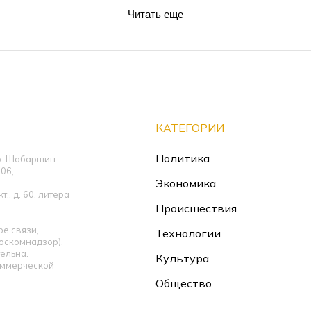
Читать еще
КАТЕГОРИИ
Политика
ор: Шабаршин
06,
Экономика
., д. 60, литера
Происшествия
е связи,
Технологии
оскомнадзор).
ельна.
Культура
оммерческой
Общество