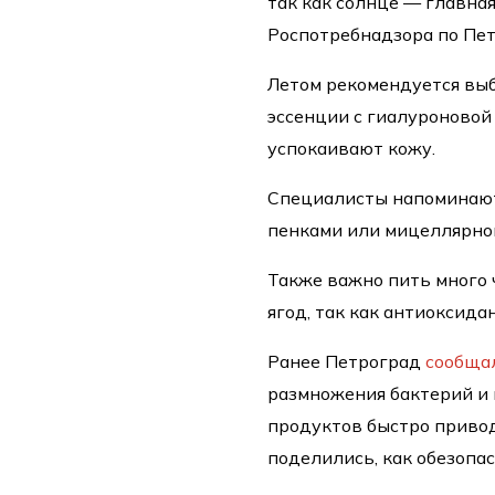
так как солнце — главна
Роспотребнадзора по Пет
Летом рекомендуется выб
эссенции с гиалуроновой 
успокаивают кожу.
Специалисты напоминают
пенками или мицеллярно
Также важно пить много 
ягод, так как антиоксид
Ранее Петроград
сообща
размножения бактерий и
продуктов быстро приво
поделились, как обезопа