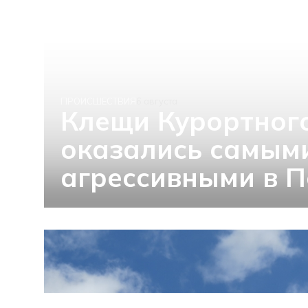
ПРОИСШЕСТВИЯ
6 августа
Клещи Курортног
оказались самым
агрессивными в П